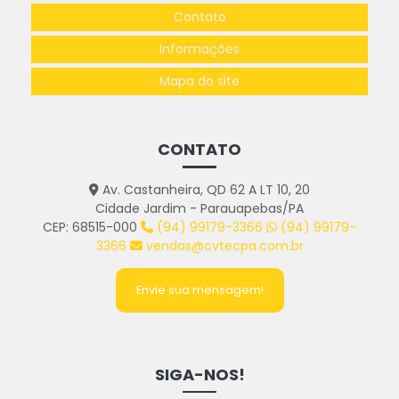
Contato
Informações
Mapa do site
CONTATO
Av. Castanheira, QD 62 A LT 10, 20
Cidade Jardim - Parauapebas/PA
CEP: 68515-000
(94) 99179-3366
(94) 99179-
3366
vendas@cvtecpa.com.br
Envie sua mensagem!
SIGA-NOS!