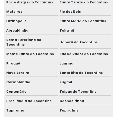
Porto Alegre do Tocantins
Santa Tereza do Tocantins
Mateiros
Rio dos Bois
Luzinópolis
Santa Maria do Tocantins
Abreulândia
Talismã
Santa Terezinha do
Itaporã do Tocantins
Tocantins
Monte Santo do Tocantins
São Salvador do Tocantins
Piraquê
Juarina
Novo Jardim
Santa Rita do Tocantins
Carmolândia
Pugmil
Centenário
Taipas do Tocantins
Brasilândia do Tocantins
Cachoeirinha
Tupirama
Tupiratins