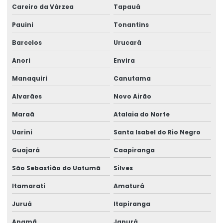
Careiro da Várzea
Tapauá
Modernização De Painéis Elétricos
Pauini
Tonantins
Monovia Brevil
Barcelos
Urucará
Monovia Com Tecnologia De Ponta
Anori
Envira
Monovia Personalizada Para Transporte De Materiais
Manaquiri
Canutama
Monovias Para Movimentação De Cargas
Alvarães
Novo Airão
Montagem De Painéis Industriais
Maraã
Atalaia do Norte
Montagem De Semipórtico Rolante
Uarini
Santa Isabel do Rio Negro
Montagem De Subestações
Guajará
Caapiranga
Montagem Rápida De Braço Giratório Brevil
São Sebastião do Uatumã
Silves
Itamarati
Amaturá
Movimentação Simples Com Monovias
Juruá
Itapiranga
Pega Bobina De Arame Para Içamento
Anamã
Japurá