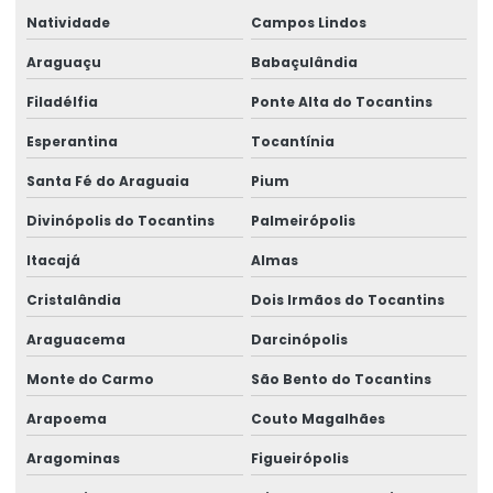
Natividade
Campos Lindos
Araguaçu
Babaçulândia
Filadélfia
Ponte Alta do Tocantins
Esperantina
Tocantínia
Santa Fé do Araguaia
Pium
Divinópolis do Tocantins
Palmeirópolis
Itacajá
Almas
Cristalândia
Dois Irmãos do Tocantins
Araguacema
Darcinópolis
Monte do Carmo
São Bento do Tocantins
Arapoema
Couto Magalhães
Aragominas
Figueirópolis