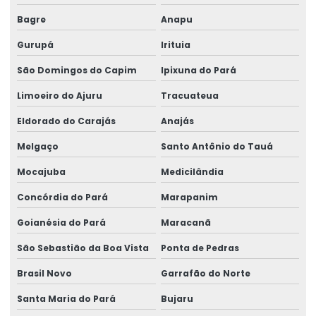
Bagre
Anapu
Gurupá
Irituia
São Domingos do Capim
Ipixuna do Pará
Limoeiro do Ajuru
Tracuateua
Eldorado do Carajás
Anajás
Melgaço
Santo Antônio do Tauá
Mocajuba
Medicilândia
Concórdia do Pará
Marapanim
Goianésia do Pará
Maracanã
São Sebastião da Boa Vista
Ponta de Pedras
Brasil Novo
Garrafão do Norte
Santa Maria do Pará
Bujaru