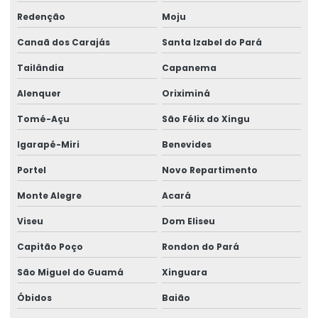
Redenção
Moju
Canaã dos Carajás
Santa Izabel do Pará
Tailândia
Capanema
Alenquer
Oriximiná
Tomé-Açu
São Félix do Xingu
Igarapé-Miri
Benevides
Portel
Novo Repartimento
Monte Alegre
Acará
Viseu
Dom Eliseu
Capitão Poço
Rondon do Pará
São Miguel do Guamá
Xinguara
Óbidos
Baião