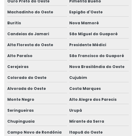
Ouro Preto do Oeste
Pimenta Bueno
Pórtico Rolante Com Controle Remoto
Machadinho do Oeste
Espigão d'Oeste
Pórtico Rolante De Carga Pesada
Buritis
Nova Mamoré
Pórtico Rolante Monoviga
Candeias do Jamari
São Miguel do Guaporé
Projetor De Linha Para Garfo De Empilhadeira
Alta Floresta do Oeste
Presidente Médici
Projetos De Infraestrutura
Alto Paraíso
São Francisco do Guaporé
Projetos Elétricos Industriais
Cerejeiras
Nova Brasilândia do Oeste
Colorado do Oeste
Cujubim
Retrofitting De Circuitos Elétricos
Alvorada do Oeste
Costa Marques
Retrofitting De Infraestrutura Elétrica
Monte Negro
Alto Alegre dos Parecis
Retrofitting De Subestações
Seringueiras
Urupá
Semipórtico Rolante
Chupinguaia
Mirante da Serra
Semipórtico Rolante Biviga
Campo Novo de Rondônia
Itapuã do Oeste