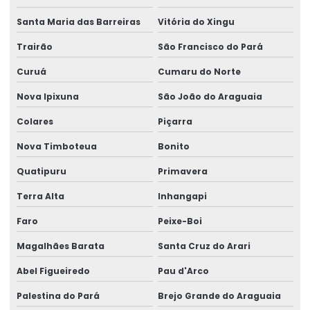
Santa Maria das Barreiras
Vitória do Xingu
Trairão
São Francisco do Pará
Curuá
Cumaru do Norte
Nova Ipixuna
São João do Araguaia
Colares
Piçarra
Nova Timboteua
Bonito
Quatipuru
Primavera
Terra Alta
Inhangapi
Faro
Peixe-Boi
Magalhães Barata
Santa Cruz do Arari
Abel Figueiredo
Pau d'Arco
Palestina do Pará
Brejo Grande do Araguaia