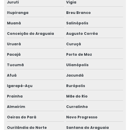
Juruti
Vigia
Itupiranga
Breu Branco
Muaná
Salinópolis
Conceição do Araguaia
Augusto Corrêa
Uruará
Curuçá
Pacajá
Porto de Moz
Tucumã
Ulianópolis
Afuá
Jacundá
Igarapé-Açu
Rurópolis
Prainha
Mãe do Rio
Almeirim
Curralinho
Oeiras do Pará
Novo Progresso
Ourilândia do Norte
Santana do Araguaia