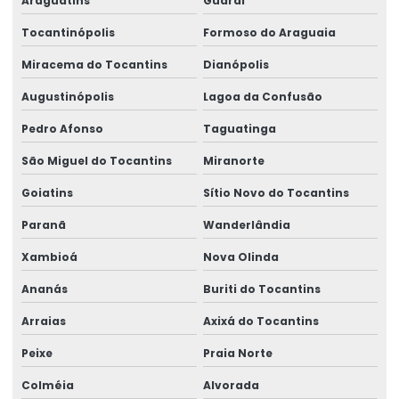
Araguatins
Guaraí
Talha Elétrica Especial De 4 A 200 Toneladas
Tocantinópolis
Formoso do Araguaia
Talha Elétrica Para Elevação De Carga
Miracema do Tocantins
Dianópolis
Talhas Elétricas Amazonia E Região Norte
Augustinópolis
Lagoa da Confusão
Talhas Elétricas Para Movimentação De Cargas
Pedro Afonso
Taguatinga
São Miguel do Tocantins
Miranorte
Venda De Braço Giratório Brevil
Goiatins
Sítio Novo do Tocantins
Venda De Carros De Transferência No Pará
Paranã
Wanderlândia
Venda De Controle Remoto Alpha 4000
Xambioá
Nova Olinda
Venda De Pórtico Rolante
Ananás
Buriti do Tocantins
Arraias
Axixá do Tocantins
Peixe
Praia Norte
Colméia
Alvorada