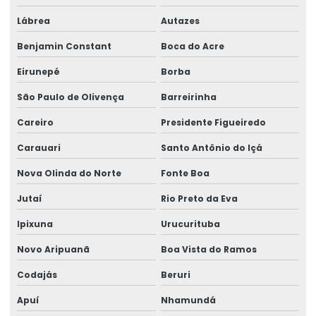
Instalação De Redes Elétricas
Lábrea
Autazes
Levantador Magnético Para Carga
Benjamin Constant
Boca do Acre
Levantador Magnético Para Indústria
Eirunepé
Borba
Manutenção De Equipamentos
São Paulo de Olivença
Barreirinha
Manutenção De Geradores No Pará
Careiro
Presidente Figueiredo
Manutenção De Motor Bombas
Carauari
Santo Antônio do Içá
Manutenção De Motores Elétricos
Nova Olinda do Norte
Fonte Boa
Manutenção De Ponte Rolante Biviga
Jutaí
Rio Preto da Eva
Manutenção De Sistemas Eletromecânicos
Ipixuna
Urucurituba
Novo Aripuanã
Boa Vista do Ramos
Manutenção De Talha Em Ponte Rolante
Codajás
Beruri
Manutenção Em Ponte Rolante
Apuí
Nhamundá
Manutenção Preventiva Em Ponte Rolante