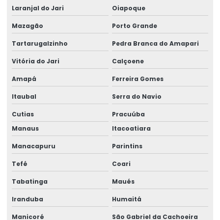
Laranjal do Jari
Oiapoque
Controle Remoto Para Indústrias Na Amazônia
Mazagão
Porto Grande
Display De Pesagem Precisão
Tartarugalzinho
Pedra Branca do Amapari
Dispositivos De Içamento
Vitória do Jari
Calçoene
Distribuição De Controle Remoto No Acre
Amapá
Ferreira Gomes
Elaboração De Projetos E Dados Em Roraima
Itaubal
Serra do Navio
Elaboração De Projetos No Acre
Cutias
Pracuúba
Fabricação De Ponte Rolante No Pará
Manaus
Itacoatiara
Fornecedor De Controle Remoto No Pará
Manacapuru
Parintins
Tefé
Coari
Fornecimento De Braço Giratório Para Fábricas
Tabatinga
Maués
Gancho Eletromecânico Para Empilhadeira
Iranduba
Humaitá
Instalação De Pórtico Rolante
Manicoré
São Gabriel da Cachoeira