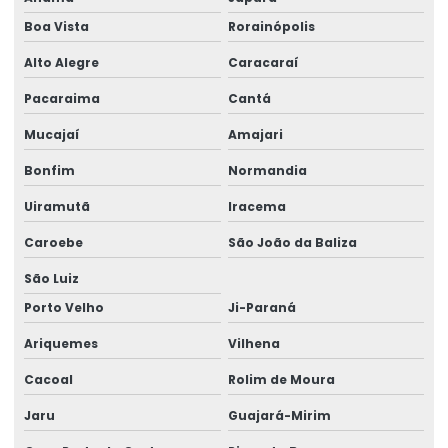
Pega Chapa Para Manuseio De Cargas
Boa Vista
Rorainópolis
Pega Chapas E Vigas Para Construção
Alto Alegre
Caracaraí
Pega Viga Para Elevação Em Rondônia
Pacaraima
Cantá
Ponte Rolante Biviga
Mucajaí
Amajari
Ponte Rolante Brevil
Bonfim
Normandia
Ponte Rolante Com Controle Remoto
Uiramutã
Iracema
Ponte Rolante De Carga Até 16 Toneladas
Caroebe
São João da Baliza
Ponte Rolante Monoviga
São Luiz
Porto Velho
Ji-Paraná
Ponte Rolante Personalizada Para Carga
Ariquemes
Vilhena
Pontes Rolantes Para Indústrias
Cacoal
Rolim de Moura
Pórtico Rolante
Jaru
Guajará-Mirim
Pórtico Rolante Biviga Brevil