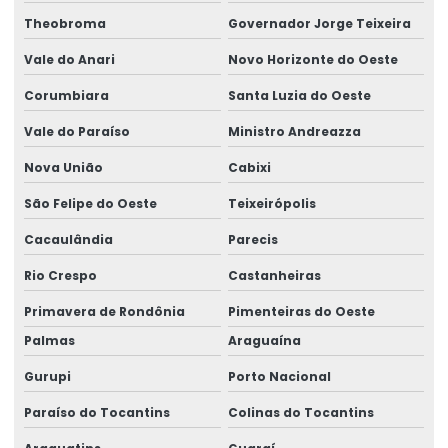
Semipórtico Rolante Monoviga
Theobroma
Governador Jorge Teixeira
Semipórtico Rolante Para Movimentação De Cargas
Vale do Anari
Novo Horizonte do Oeste
Semipórtico Rolante Personalizado Para Galpão
Corumbiara
Santa Luzia do Oeste
Semipórticos Rolantes Para Indústria
Vale do Paraíso
Ministro Andreazza
Semipórticos Rolantes Para Uso Industrial
Nova União
Cabixi
Serviço De Manutenção De Geradores
São Felipe do Oeste
Teixeirópolis
Serviços De Elaboração De Projetos
Cacaulândia
Parecis
Rio Crespo
Castanheiras
Sirene De Segurança Ma100 Para Indústria
Primavera de Rondônia
Pimenteiras do Oeste
Sistema L Invertido Para Monovias
Palmas
Araguaína
Talha Elétrica
Gurupi
Porto Nacional
Talha Elétrica De 1 Tonelada A 32 Toneladas
Paraíso do Tocantins
Colinas do Tocantins
Talha Elétrica De Cabo De Aço