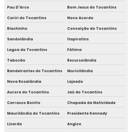
Pau D'Arco
Bom Jesus do Tocantins
Cariri do Tocantins
Novo Acordo
Riachinho
Conceição do Tocantins
Sandolândia
Itapiratins
Lagoa do Tocantins
Fátima
Tabocão
Recursolândia
Bandeirantes do Tocantins
Muricilândia
Nova Rosalândia
Lajeado
Aurora do Tocantins
Jaú do Tocantins
Carrasco Bonito
Chapada da Natividade
Maurilândia do Tocantins
Presidente Kennedy
Lizarda
Angico