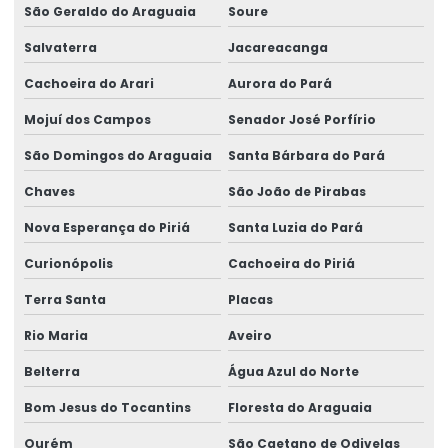
São Geraldo do Araguaia
Soure
Salvaterra
Jacareacanga
Cachoeira do Arari
Aurora do Pará
Mojuí dos Campos
Senador José Porfírio
São Domingos do Araguaia
Santa Bárbara do Pará
Chaves
São João de Pirabas
Nova Esperança do Piriá
Santa Luzia do Pará
Curionópolis
Cachoeira do Piriá
Terra Santa
Placas
Rio Maria
Aveiro
Belterra
Água Azul do Norte
Bom Jesus do Tocantins
Floresta do Araguaia
Ourém
São Caetano de Odivelas