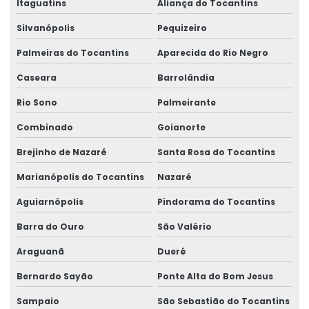
Itaguatins
Aliança do Tocantins
Silvanópolis
Pequizeiro
Palmeiras do Tocantins
Aparecida do Rio Negro
Caseara
Barrolândia
Rio Sono
Palmeirante
Combinado
Goianorte
Brejinho de Nazaré
Santa Rosa do Tocantins
Marianópolis do Tocantins
Nazaré
Aguiarnópolis
Pindorama do Tocantins
Barra do Ouro
São Valério
Araguanã
Dueré
Bernardo Sayão
Ponte Alta do Bom Jesus
Sampaio
São Sebastião do Tocantins