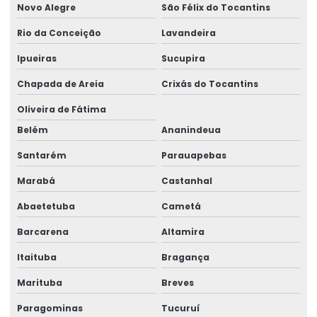
Novo Alegre
São Félix do Tocantins
Rio da Conceição
Lavandeira
Ipueiras
Sucupira
Chapada de Areia
Crixás do Tocantins
Oliveira de Fátima
Belém
Ananindeua
Santarém
Parauapebas
Marabá
Castanhal
Abaetetuba
Cametá
Barcarena
Altamira
Itaituba
Bragança
Marituba
Breves
Paragominas
Tucuruí