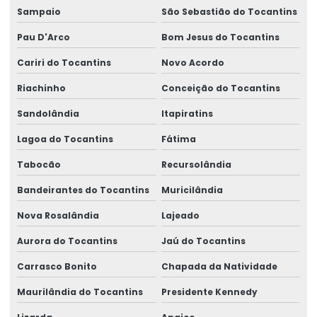
Sampaio
São Sebastião do Tocantins
Pau D'Arco
Bom Jesus do Tocantins
Cariri do Tocantins
Novo Acordo
Riachinho
Conceição do Tocantins
Sandolândia
Itapiratins
Lagoa do Tocantins
Fátima
Tabocão
Recursolândia
Bandeirantes do Tocantins
Muricilândia
Nova Rosalândia
Lajeado
Aurora do Tocantins
Jaú do Tocantins
Carrasco Bonito
Chapada da Natividade
Maurilândia do Tocantins
Presidente Kennedy