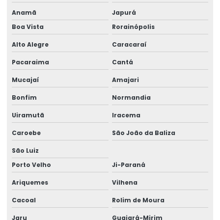
Pega Chapas E Vigas Para Construção
Anamã
Japurá
Pega Viga Para Elevação Em Rondônia
Boa Vista
Rorainópolis
Ponte Rolante Biviga
Alto Alegre
Caracaraí
Ponte Rolante Brevil
Pacaraima
Cantá
Mucajaí
Amajari
Ponte Rolante Com Controle Remoto
Bonfim
Normandia
Ponte Rolante De Carga Até 16 Toneladas
Uiramutã
Iracema
Ponte Rolante Monoviga
Caroebe
São João da Baliza
Ponte Rolante Personalizada Para Carga
São Luiz
Pontes Rolantes Para Indústrias
Porto Velho
Ji-Paraná
Pórtico Rolante
Ariquemes
Vilhena
Pórtico Rolante Biviga Brevil
Cacoal
Rolim de Moura
Pórtico Rolante Com Controle Remoto
Jaru
Guajará-Mirim