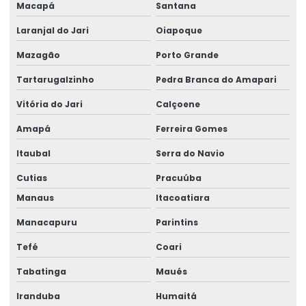
Macapá
Santana
Display De Pesagem Precisão
Laranjal do Jari
Oiapoque
Dispositivos De Içamento
Mazagão
Porto Grande
Distribuição De Controle Remoto No Acre
Tartarugalzinho
Pedra Branca do Amapari
Elaboração De Projetos E Dados Em Roraima
Vitória do Jari
Calçoene
Elaboração De Projetos No Acre
Amapá
Ferreira Gomes
Fabricação De Ponte Rolante No Pará
Itaubal
Serra do Navio
Fornecedor De Controle Remoto No Pará
Cutias
Pracuúba
Manaus
Itacoatiara
Fornecimento De Braço Giratório Para Fábricas
Manacapuru
Parintins
Gancho Eletromecânico Para Empilhadeira
Tefé
Coari
Instalação De Pórtico Rolante
Tabatinga
Maués
Instalação De Redes Elétricas
Iranduba
Humaitá