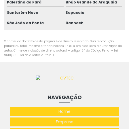
Palestina do Pará
Brejo Grande do Araguaia
Santarém Novo
Sapucaia
São João da Ponta
Bannach
O conteúdo do texto desta página é de direito reservado. Sua reprodução,
parcial ou total, mesmo citando nossos links, é proibida sem a autorização do
autor. Crime de violação de direito autoral – artigo 184 do Código Penal –
Lei
9610/98 - Lei de direitos autorais
.
NAVEGAÇÃO
Home
Empresa