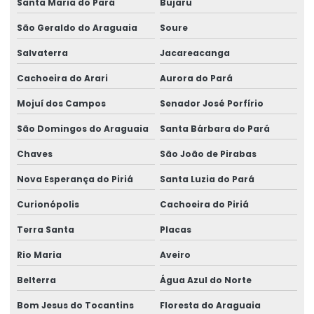
Santa Maria do Pará
Bujaru
São Geraldo do Araguaia
Soure
Salvaterra
Jacareacanga
Cachoeira do Arari
Aurora do Pará
Mojuí dos Campos
Senador José Porfírio
São Domingos do Araguaia
Santa Bárbara do Pará
Chaves
São João de Pirabas
Nova Esperança do Piriá
Santa Luzia do Pará
Curionópolis
Cachoeira do Piriá
Terra Santa
Placas
Rio Maria
Aveiro
Belterra
Água Azul do Norte
Bom Jesus do Tocantins
Floresta do Araguaia