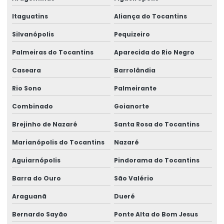
Itaguatins
Aliança do Tocantins
Silvanópolis
Pequizeiro
Palmeiras do Tocantins
Aparecida do Rio Negro
Caseara
Barrolândia
Rio Sono
Palmeirante
Combinado
Goianorte
Brejinho de Nazaré
Santa Rosa do Tocantins
Marianópolis do Tocantins
Nazaré
Aguiarnópolis
Pindorama do Tocantins
Barra do Ouro
São Valério
Araguanã
Dueré
Bernardo Sayão
Ponte Alta do Bom Jesus