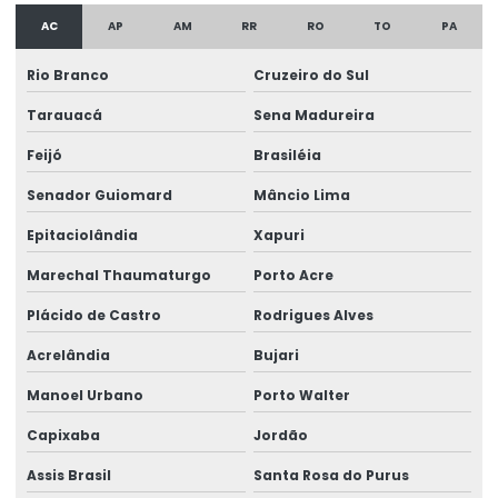
Cintas De Amarração Para Indústria
AC
AP
AM
RR
RO
TO
PA
Cintas De Elevação
Rio Branco
Cruzeiro do Sul
Cintas De Moenda Para Transporte De Sacaria
Tarauacá
Sena Madureira
Cintas De Moenda Para Transporte Seguro
Feijó
Brasiléia
Compra De Semipórtico Rolante No Acre
Senador Guiomard
Mâncio Lima
Compra De Talhas Elétricas Em Tocantins
Epitaciolândia
Xapuri
Consultoria Em Projetos Elétricos No Pará
Marechal Thaumaturgo
Porto Acre
Contrato Manutenção Preventiva Em Ponte Rolante
Plácido de Castro
Rodrigues Alves
Controlador De Carga Integrado
Acrelândia
Bujari
Manoel Urbano
Porto Walter
Controle Remoto Alpha 6000 Preço
Capixaba
Jordão
Controle Remoto Industrial
Assis Brasil
Santa Rosa do Purus
Controle Remoto Para Indústrias Na Amazônia