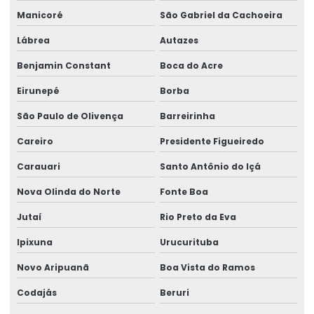
Levantador Magnético Para Carga
Manicoré
São Gabriel da Cachoeira
Levantador Magnético Para Indústria
Lábrea
Autazes
Manutenção De Equipamentos
Benjamin Constant
Boca do Acre
Manutenção De Geradores No Pará
Eirunepé
Borba
Manutenção De Motor Bombas
São Paulo de Olivença
Barreirinha
Careiro
Presidente Figueiredo
Manutenção De Motores Elétricos
Carauari
Santo Antônio do Içá
Manutenção De Ponte Rolante Biviga
Nova Olinda do Norte
Fonte Boa
Manutenção De Sistemas Eletromecânicos
Jutaí
Rio Preto da Eva
Manutenção De Talha Em Ponte Rolante
Ipixuna
Urucurituba
Manutenção Em Ponte Rolante
Novo Aripuanã
Boa Vista do Ramos
Manutenção Preventiva Em Ponte Rolante
Codajás
Beruri
Modernização De Painéis Elétricos