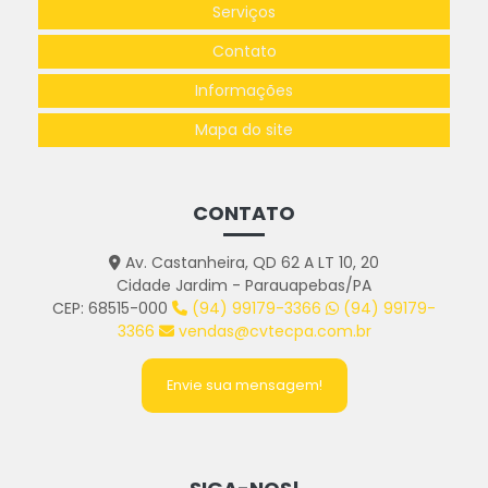
Serviços
Contato
Informações
Mapa do site
CONTATO
Av. Castanheira, QD 62 A LT 10, 20
Cidade Jardim - Parauapebas/PA
CEP: 68515-000
(94) 99179-3366
(94) 99179-
3366
vendas@cvtecpa.com.br
Envie sua mensagem!