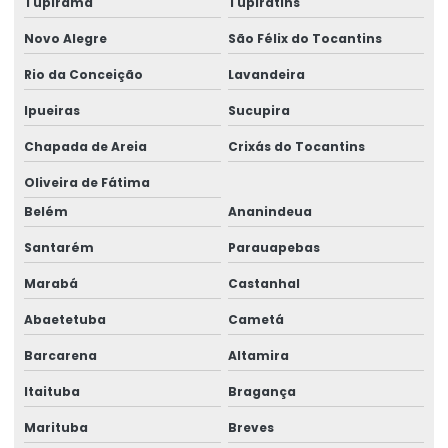
Tupirama
Tupiratins
Novo Alegre
São Félix do Tocantins
Rio da Conceição
Lavandeira
Ipueiras
Sucupira
Chapada de Areia
Crixás do Tocantins
Oliveira de Fátima
Belém
Ananindeua
Santarém
Parauapebas
Marabá
Castanhal
Abaetetuba
Cametá
Barcarena
Altamira
Itaituba
Bragança
Marituba
Breves