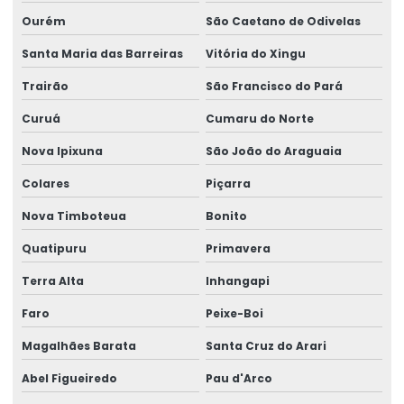
Ourém
São Caetano de Odivelas
Santa Maria das Barreiras
Vitória do Xingu
Trairão
São Francisco do Pará
Curuá
Cumaru do Norte
Nova Ipixuna
São João do Araguaia
Colares
Piçarra
Nova Timboteua
Bonito
Quatipuru
Primavera
Terra Alta
Inhangapi
Faro
Peixe-Boi
Magalhães Barata
Santa Cruz do Arari
Abel Figueiredo
Pau d'Arco