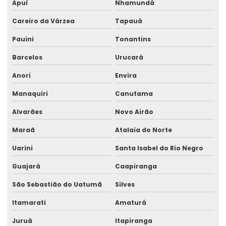
Apuí
Nhamundá
Monovia Brevil
Careiro da Várzea
Tapauá
Monovia Com Tecnologia De Ponta
Pauini
Tonantins
Monovia Personalizada Para Transporte De Materiais
Barcelos
Urucará
Monovias Para Movimentação De Cargas
Anori
Envira
Montagem De Painéis Industriais
Manaquiri
Canutama
Alvarães
Novo Airão
Montagem De Semipórtico Rolante
Maraã
Atalaia do Norte
Montagem De Subestações
Uarini
Santa Isabel do Rio Negro
Montagem Rápida De Braço Giratório Brevil
Guajará
Caapiranga
Movimentação Simples Com Monovias
São Sebastião do Uatumã
Silves
Pega Bobina De Arame Para Içamento
Itamarati
Amaturá
Pega Chapa Para Manuseio De Cargas
Juruá
Itapiranga