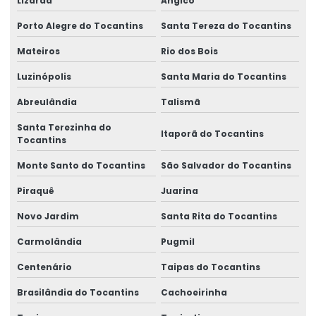
Lizarda
Angico
Porto Alegre do Tocantins
Santa Tereza do Tocantins
Mateiros
Rio dos Bois
Luzinópolis
Santa Maria do Tocantins
Abreulândia
Talismã
Santa Terezinha do
Itaporã do Tocantins
Tocantins
Monte Santo do Tocantins
São Salvador do Tocantins
Piraquê
Juarina
Novo Jardim
Santa Rita do Tocantins
Carmolândia
Pugmil
Centenário
Taipas do Tocantins
Brasilândia do Tocantins
Cachoeirinha