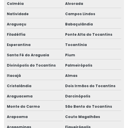
Colméia
Alvorada
Natividade
Campos Lindos
Araguaçu
Babaçulândia
Filadélfia
Ponte Alta do Tocantins
Esperantina
Tocantínia
Santa Fé do Araguaia
Pium
Divinópolis do Tocantins
Palmeirópolis
Itacajá
Almas
Cristalândia
Dois Irmãos do Tocantins
Araguacema
Darcinópolis
Monte do Carmo
São Bento do Tocantins
Arapoema
Couto Magalhães
Aragominas
Figueirópolis