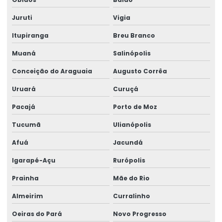
Juruti
Vigia
Itupiranga
Breu Branco
Muaná
Salinópolis
Conceição do Araguaia
Augusto Corrêa
Uruará
Curuçá
Pacajá
Porto de Moz
Tucumã
Ulianópolis
Afuá
Jacundá
Igarapé-Açu
Rurópolis
Prainha
Mãe do Rio
Almeirim
Curralinho
Oeiras do Pará
Novo Progresso