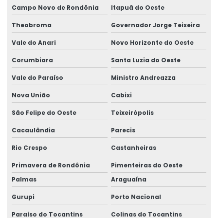
Semipórtico Rolante Para Movimentação De Cargas
Campo Novo de Rondônia
Itapuã do Oeste
Semipórtico Rolante Personalizado Para Galpão
Theobroma
Governador Jorge Teixeira
Semipórticos Rolantes Para Indústria
Vale do Anari
Novo Horizonte do Oeste
Corumbiara
Santa Luzia do Oeste
Semipórticos Rolantes Para Uso Industrial
Vale do Paraíso
Ministro Andreazza
Serviço De Manutenção De Geradores
Nova União
Cabixi
Serviços De Elaboração De Projetos
São Felipe do Oeste
Teixeirópolis
Sirene De Segurança Ma100 Para Indústria
Cacaulândia
Parecis
Sistema L Invertido Para Monovias
Rio Crespo
Castanheiras
Talha Elétrica
Primavera de Rondônia
Pimenteiras do Oeste
Talha Elétrica De 1 Tonelada A 32 Toneladas
Palmas
Araguaína
Talha Elétrica De Cabo De Aço
Gurupi
Porto Nacional
Talha Elétrica Especial De 4 A 200 Toneladas
Paraíso do Tocantins
Colinas do Tocantins