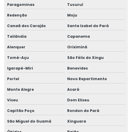
Paragominas
Tucuruí
Redenção
Moju
Canaã dos Carajás
Santa Izabel do Pará
Tailândia
Capanema
Alenquer
Oriximiná
Tomé-Açu
São Félix do Xingu
Igarapé-Miri
Benevides
Portel
Novo Repartimento
Monte Alegre
Acará
Viseu
Dom Eliseu
Capitão Poço
Rondon do Pará
São Miguel do Guamá
Xinguara
Óbidos
Baião