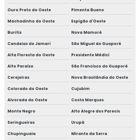
Pórtico Rolante De Carga Pesada
Ouro Preto do Oeste
Pimenta Bueno
Pórtico Rolante Monoviga
Machadinho do Oeste
Espigão d'Oeste
Buritis
Nova Mamoré
Projetor De Linha Para Garfo De Empilhadeira
Candeias do Jamari
São Miguel do Guaporé
Projetos De Infraestrutura
Alta Floresta do Oeste
Presidente Médici
Projetos Elétricos Industriais
Alto Paraíso
São Francisco do Guaporé
Retrofitting De Circuitos Elétricos
Cerejeiras
Nova Brasilândia do Oeste
Retrofitting De Infraestrutura Elétrica
Colorado do Oeste
Cujubim
Retrofitting De Subestações
Alvorada do Oeste
Costa Marques
Semipórtico Rolante
Monte Negro
Alto Alegre dos Parecis
Semipórtico Rolante Biviga
Seringueiras
Urupá
Semipórtico Rolante Monoviga
Chupinguaia
Mirante da Serra