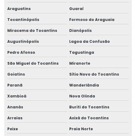
Araguatins
Guaraí
Talha Elétrica Para Elevação De Carga
Tocantinópolis
Formoso do Araguaia
Talhas Elétricas Amazonia E Região Norte
Miracema do Tocantins
Dianópolis
Talhas Elétricas Para Movimentação De Cargas
Augustinópolis
Lagoa da Confusão
Venda De Braço Giratório Brevil
Pedro Afonso
Taguatinga
Venda De Carros De Transferência No Pará
São Miguel do Tocantins
Miranorte
Venda De Controle Remoto Alpha 4000
Goiatins
Sítio Novo do Tocantins
Venda De Pórtico Rolante
Paranã
Wanderlândia
Xambioá
Nova Olinda
Ananás
Buriti do Tocantins
Arraias
Axixá do Tocantins
Peixe
Praia Norte