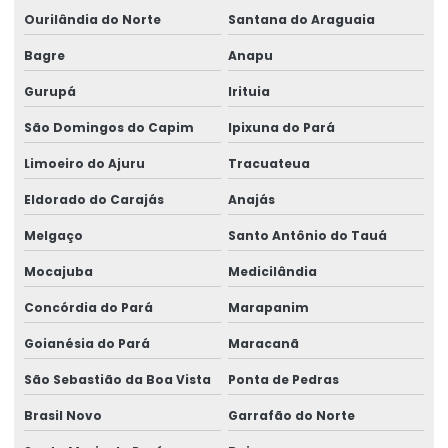
Ourilândia do Norte
Santana do Araguaia
Bagre
Anapu
Gurupá
Irituia
São Domingos do Capim
Ipixuna do Pará
Limoeiro do Ajuru
Tracuateua
Eldorado do Carajás
Anajás
Melgaço
Santo Antônio do Tauá
Mocajuba
Medicilândia
Concórdia do Pará
Marapanim
Goianésia do Pará
Maracanã
São Sebastião da Boa Vista
Ponta de Pedras
Brasil Novo
Garrafão do Norte