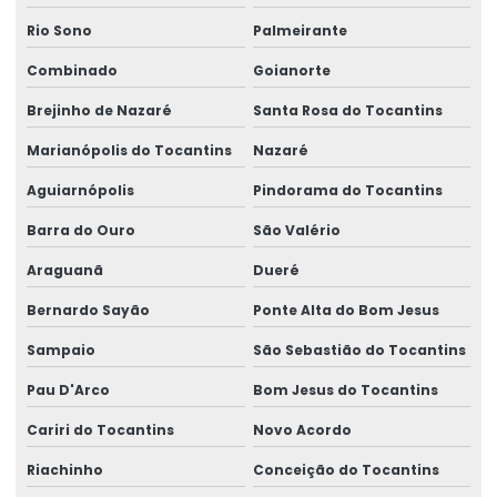
Rio Sono
Palmeirante
Combinado
Goianorte
Brejinho de Nazaré
Santa Rosa do Tocantins
Marianópolis do Tocantins
Nazaré
Aguiarnópolis
Pindorama do Tocantins
Barra do Ouro
São Valério
Araguanã
Dueré
Bernardo Sayão
Ponte Alta do Bom Jesus
Sampaio
São Sebastião do Tocantins
Pau D'Arco
Bom Jesus do Tocantins
Cariri do Tocantins
Novo Acordo
Riachinho
Conceição do Tocantins