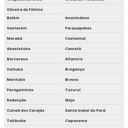
Oliveira de Fátima
Belém
Ananindeua
Santarém
Parauapebas
Marabá
Castanhal
Abaetetuba
Cametá
Barcarena
Altamira
Itaituba
Bragança
Marituba
Breves
Paragominas
Tucuruí
Redenção
Moju
Canaã dos Carajás
Santa Izabel do Pará
Tailândia
Capanema