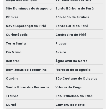
São Domingos do Araguaia
Santa Bárbara do Pará
Chaves
São João de Pirabas
Nova Esperança do Piriá
Santa Luzia do Pará
Curionópolis
Cachoeira do Piriá
Terra Santa
Placas
Rio Maria
Aveiro
Belterra
Água Azul do Norte
Bom Jesus do Tocantins
Floresta do Araguaia
Ourém
São Caetano de Odivelas
Santa Maria das Barreiras
Vitória do Xingu
Trairão
São Francisco do Pará
Curuá
Cumaru do Norte