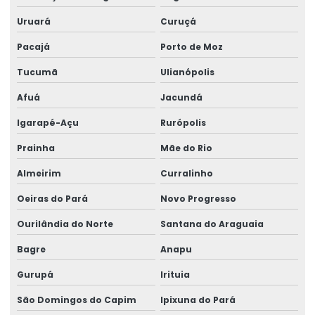
Uruará
Curuçá
Pacajá
Porto de Moz
Tucumã
Ulianópolis
Afuá
Jacundá
Igarapé-Açu
Rurópolis
Prainha
Mãe do Rio
Almeirim
Curralinho
Oeiras do Pará
Novo Progresso
Ourilândia do Norte
Santana do Araguaia
Bagre
Anapu
Gurupá
Irituia
São Domingos do Capim
Ipixuna do Pará