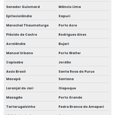
Cintas De Moenda Para Transporte De Sacaria
Senador Guiomard
Mâncio Lima
Cintas De Moenda Para Transporte Seguro
Epitaciolândia
Xapuri
Compra De Semipórtico Rolante No Acre
Marechal Thaumaturgo
Porto Acre
Plácido de Castro
Rodrigues Alves
Compra De Talhas Elétricas Em Tocantins
Acrelândia
Bujari
Consultoria Em Projetos Elétricos No Pará
Manoel Urbano
Porto Walter
Contrato Manutenção Preventiva Em Ponte Rolante
Capixaba
Jordão
Controlador De Carga Integrado
Assis Brasil
Santa Rosa do Purus
Controle Remoto Alpha 6000 Preço
Macapá
Santana
Controle Remoto Industrial
Laranjal do Jari
Oiapoque
Controle Remoto Para Indústrias Na Amazônia
Mazagão
Porto Grande
Display De Pesagem Precisão
Tartarugalzinho
Pedra Branca do Amapari