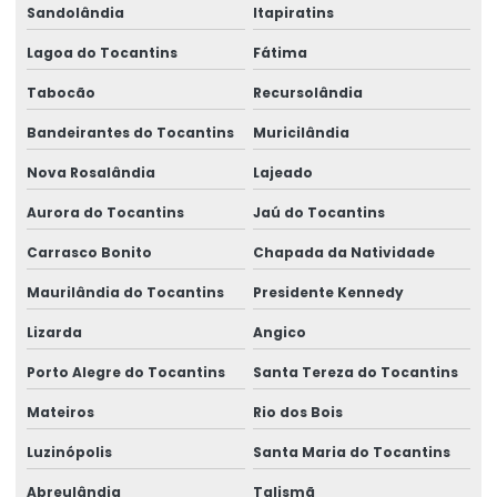
Sandolândia
Itapiratins
Lagoa do Tocantins
Fátima
Tabocão
Recursolândia
Bandeirantes do Tocantins
Muricilândia
Nova Rosalândia
Lajeado
Aurora do Tocantins
Jaú do Tocantins
Carrasco Bonito
Chapada da Natividade
Maurilândia do Tocantins
Presidente Kennedy
Lizarda
Angico
Porto Alegre do Tocantins
Santa Tereza do Tocantins
Mateiros
Rio dos Bois
Luzinópolis
Santa Maria do Tocantins
Abreulândia
Talismã