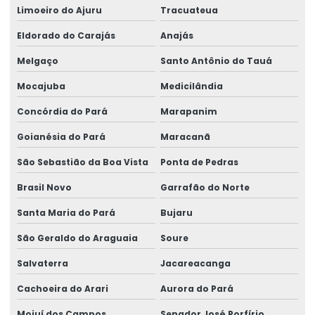
Limoeiro do Ajuru
Tracuateua
Eldorado do Carajás
Anajás
Melgaço
Santo Antônio do Tauá
Mocajuba
Medicilândia
Concórdia do Pará
Marapanim
Goianésia do Pará
Maracanã
São Sebastião da Boa Vista
Ponta de Pedras
Brasil Novo
Garrafão do Norte
Santa Maria do Pará
Bujaru
São Geraldo do Araguaia
Soure
Salvaterra
Jacareacanga
Cachoeira do Arari
Aurora do Pará
Mojuí dos Campos
Senador José Porfírio