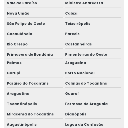
Vale do Paraíso
Ministro Andreazza
Semipórticos Rolantes Para Indústria
Nova União
Cabixi
Semipórticos Rolantes Para Uso Industrial
São Felipe do Oeste
Teixeirópolis
Serviço De Manutenção De Geradores
Cacaulândia
Parecis
Serviços De Elaboração De Projetos
Rio Crespo
Castanheiras
Sirene De Segurança Ma100 Para Indústria
Primavera de Rondônia
Pimenteiras do Oeste
Sistema L Invertido Para Monovias
Palmas
Araguaína
Gurupi
Porto Nacional
Talha Elétrica
Paraíso do Tocantins
Colinas do Tocantins
Talha Elétrica De 1 Tonelada A 32 Toneladas
Araguatins
Guaraí
Talha Elétrica De Cabo De Aço
Tocantinópolis
Formoso do Araguaia
Talha Elétrica Especial De 4 A 200 Toneladas
Miracema do Tocantins
Dianópolis
Talha Elétrica Para Elevação De Carga
Augustinópolis
Lagoa da Confusão