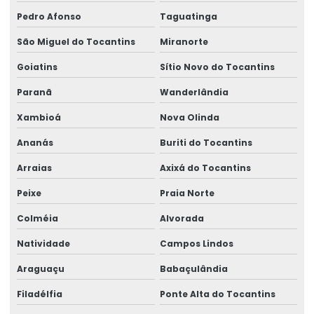
Talhas Elétricas Amazonia E Região Norte
Pedro Afonso
Taguatinga
Talhas Elétricas Para Movimentação De Cargas
São Miguel do Tocantins
Miranorte
Venda De Braço Giratório Brevil
Goiatins
Sítio Novo do Tocantins
Venda De Carros De Transferência No Pará
Paranã
Wanderlândia
Venda De Controle Remoto Alpha 4000
Xambioá
Nova Olinda
Venda De Pórtico Rolante
Ananás
Buriti do Tocantins
Arraias
Axixá do Tocantins
Peixe
Praia Norte
Colméia
Alvorada
Natividade
Campos Lindos
Araguaçu
Babaçulândia
Filadélfia
Ponte Alta do Tocantins