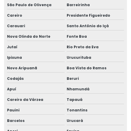
São Paulo de Olivença
Barreirinha
Manutenção De Equipamentos
Careiro
Presidente Figueiredo
Manutenção De Geradores No Pará
Carauari
Santo Antônio do Içá
Manutenção De Motor Bombas
Nova Olinda do Norte
Fonte Boa
Manutenção De Motores Elétricos
Jutaí
Rio Preto da Eva
Manutenção De Ponte Rolante Biviga
Ipixuna
Urucurituba
Manutenção De Sistemas Eletromecânicos
Novo Aripuanã
Boa Vista do Ramos
Manutenção De Talha Em Ponte Rolante
Codajás
Beruri
Manutenção Em Ponte Rolante
Apuí
Nhamundá
Manutenção Preventiva Em Ponte Rolante
Careiro da Várzea
Tapauá
Modernização De Painéis Elétricos
Pauini
Tonantins
Monovia Brevil
Barcelos
Urucará