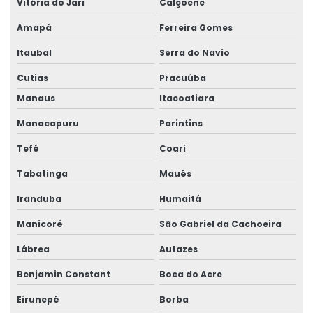
Dispositivos De Içamento
Vitória do Jari
Calçoene
Distribuição De Controle Remoto No Acre
Amapá
Ferreira Gomes
Itaubal
Serra do Navio
Elaboração De Projetos E Dados Em Roraima
Cutias
Pracuúba
Elaboração De Projetos No Acre
Manaus
Itacoatiara
Fabricação De Ponte Rolante No Pará
Manacapuru
Parintins
Fornecedor De Controle Remoto No Pará
Tefé
Coari
Fornecimento De Braço Giratório Para Fábricas
Tabatinga
Maués
Gancho Eletromecânico Para Empilhadeira
Iranduba
Humaitá
Instalação De Pórtico Rolante
Manicoré
São Gabriel da Cachoeira
Instalação De Redes Elétricas
Lábrea
Autazes
Levantador Magnético Para Carga
Benjamin Constant
Boca do Acre
Eirunepé
Borba
Levantador Magnético Para Indústria