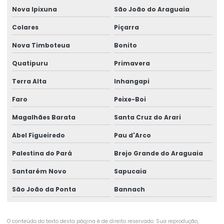
Nova Ipixuna
São João do Araguaia
Colares
Piçarra
Nova Timboteua
Bonito
Quatipuru
Primavera
Terra Alta
Inhangapi
Faro
Peixe-Boi
Magalhães Barata
Santa Cruz do Arari
Abel Figueiredo
Pau d'Arco
Palestina do Pará
Brejo Grande do Araguaia
Santarém Novo
Sapucaia
São João da Ponta
Bannach
O conteúdo do texto desta página é de direito reservado. Sua reprodução,