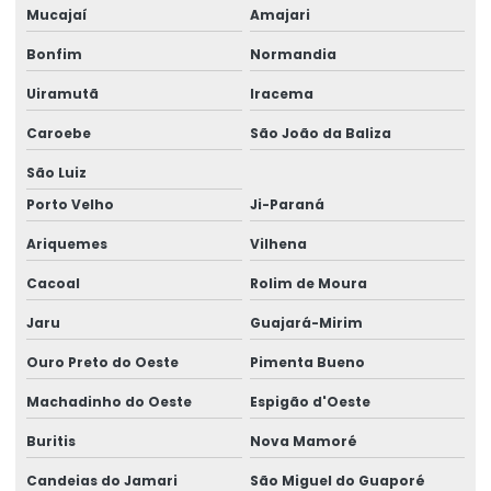
Mucajaí
Amajari
Ponte Rolante Biviga
Bonfim
Normandia
Ponte Rolante Brevil
Uiramutã
Iracema
Ponte Rolante Com Controle Remoto
Caroebe
São João da Baliza
Ponte Rolante De Carga Até 16 Toneladas
São Luiz
Ponte Rolante Monoviga
Porto Velho
Ji-Paraná
Ponte Rolante Personalizada Para Carga
Ariquemes
Vilhena
Pontes Rolantes Para Indústrias
Cacoal
Rolim de Moura
Pórtico Rolante
Jaru
Guajará-Mirim
Ouro Preto do Oeste
Pimenta Bueno
Pórtico Rolante Biviga Brevil
Machadinho do Oeste
Espigão d'Oeste
Pórtico Rolante Com Controle Remoto
Buritis
Nova Mamoré
Pórtico Rolante De Carga Pesada
Candeias do Jamari
São Miguel do Guaporé