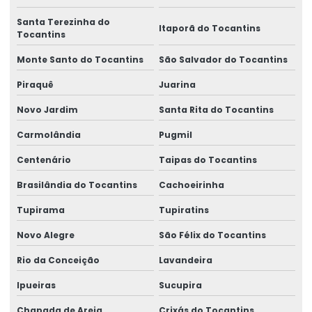
Santa Terezinha do
Itaporã do Tocantins
Tocantins
Monte Santo do Tocantins
São Salvador do Tocantins
Piraquê
Juarina
Novo Jardim
Santa Rita do Tocantins
Carmolândia
Pugmil
Centenário
Taipas do Tocantins
Brasilândia do Tocantins
Cachoeirinha
Tupirama
Tupiratins
Novo Alegre
São Félix do Tocantins
Rio da Conceição
Lavandeira
Ipueiras
Sucupira
Chapada de Areia
Crixás do Tocantins