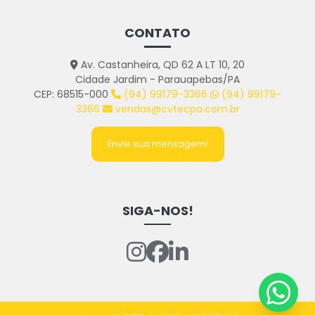
CONTATO
Av. Castanheira, QD 62 A LT 10, 20
Cidade Jardim - Parauapebas/PA
CEP: 68515-000
(94) 99179-3366
(94) 99179-
3366
vendas@cvtecpa.com.br
Envie sua mensagem!
SIGA-NOS!