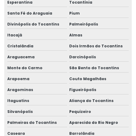
Esperantina
Tocantínia
Santa Fé do Araguaia
Pium
Divinópolis do Tocantins
Palmeirópolis
Itacajá
Almas
Cristalândia
Dois Irmãos do Tocantins
Araguacema
Darcinópolis
Monte do Carmo
São Bento do Tocantins
Arapoema
Couto Magalhães
Aragominas
Figueirópolis
Itaguatins
Aliança do Tocantins
Silvanópolis
Pequizeiro
Palmeiras do Tocantins
Aparecida do Rio Negro
Caseara
Barrolândia