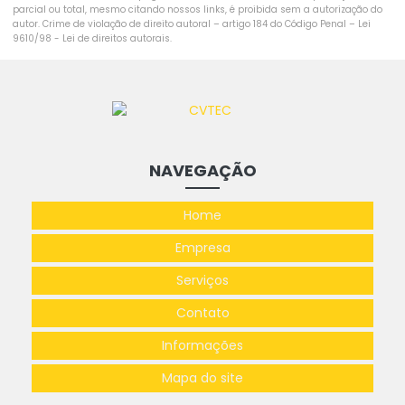
parcial ou total, mesmo citando nossos links, é proibida sem a autorização do
autor. Crime de violação de direito autoral – artigo 184 do Código Penal –
Lei
9610/98 - Lei de direitos autorais
.
NAVEGAÇÃO
Home
Empresa
Serviços
Contato
Informações
Mapa do site