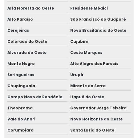
Pórtico Rolante Monoviga
Alta Floresta do Oeste
Presidente Médici
Projetor De Linha Para Garfo De Empilhadeira
Alto Paraíso
São Francisco do Guaporé
Projetos De Infraestrutura
Cerejeiras
Nova Brasilândia do Oeste
Projetos Elétricos Industriais
Colorado do Oeste
Cujubim
Retrofitting De Circuitos Elétricos
Alvorada do Oeste
Costa Marques
Retrofitting De Infraestrutura Elétrica
Monte Negro
Alto Alegre dos Parecis
Retrofitting De Subestações
Seringueiras
Urupá
Semipórtico Rolante
Chupinguaia
Mirante da Serra
Semipórtico Rolante Biviga
Campo Novo de Rondônia
Itapuã do Oeste
Theobroma
Governador Jorge Teixeira
Semipórtico Rolante Monoviga
Vale do Anari
Novo Horizonte do Oeste
Semipórtico Rolante Para Movimentação De Cargas
Corumbiara
Santa Luzia do Oeste
Semipórtico Rolante Personalizado Para Galpão