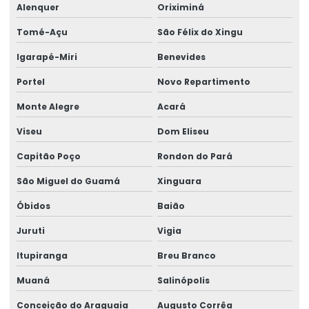
Alenquer
Oriximiná
Tomé-Açu
São Félix do Xingu
Igarapé-Miri
Benevides
Portel
Novo Repartimento
Monte Alegre
Acará
Viseu
Dom Eliseu
Capitão Poço
Rondon do Pará
São Miguel do Guamá
Xinguara
Óbidos
Baião
Juruti
Vigia
Itupiranga
Breu Branco
Muaná
Salinópolis
Conceição do Araguaia
Augusto Corrêa