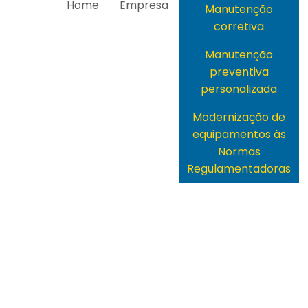
Home
Empresa
Manutenção
corretiva
Manutenção
preventiva
personalizada
Modernização de
equipamentos às
Normas
Regulamentadoras