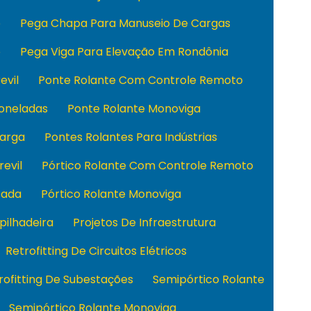
o
Pega Chapa Para Manuseio De Cargas
o
Pega Viga Para Elevação Em Rondônia
evil
Ponte Rolante Com Controle Remoto
Toneladas
Ponte Rolante Monoviga
Carga
Pontes Rolantes Para Indústrias
revil
Pórtico Rolante Com Controle Remoto
sada
Pórtico Rolante Monoviga
pilhadeira
Projetos De Infraestrutura
Retrofitting De Circuitos Elétricos
rofitting De Subestações
Semipórtico Rolante
Semipórtico Rolante Monoviga