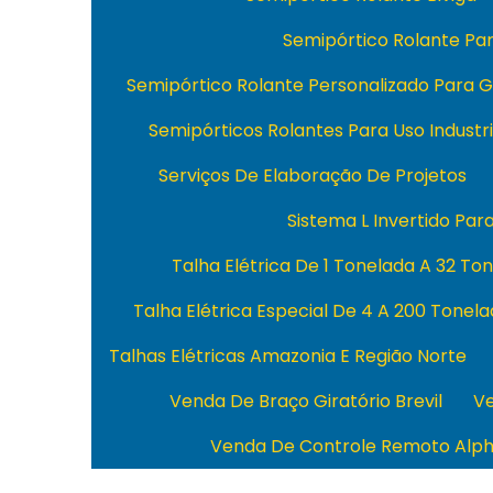
Semipórtico Rolante P
Semipórtico Rolante Personalizado Para 
Semipórticos Rolantes Para Uso Industri
Serviços De Elaboração De Projetos
Sistema L Invertido Par
Talha Elétrica De 1 Tonelada A 32 To
Talha Elétrica Especial De 4 A 200 Tonel
Talhas Elétricas Amazonia E Região Norte
Venda De Braço Giratório Brevil
Ve
Venda De Controle Remoto Alp