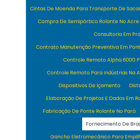
Cintas De Moenda Para Transporte De Sacar
Compra De Semipórtico Rolante No Acre
Consultoria Em Pro
Contrato Manutenção Preventiva Em Pont
Controle Remoto Alpha 6000 P
Controle Remoto Para Indústrias Na 
Dispositivos De Içamento
Dist
Elaboração De Projetos E Dados Em R
Fabricação De Ponte Rolante No Pará
Fornecimento De Braç
Gancho Eletromecânico Para Empil