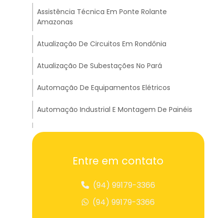
Assistência Técnica Em Ponte Rolante
Amazonas
Atualização De Circuitos Em Rondônia
Atualização De Subestações No Pará
Automação De Equipamentos Elétricos
Automação Industrial E Montagem De Painéis
Balança Suspensa Para Pesagem
Balancim Big Bag Para Içamento
Entre em contato
Balancim Cruzado Para Transportes Em
(94) 99179-3366
Tocantins
(94) 99179-3366
Balancim Travessão A Para Carga