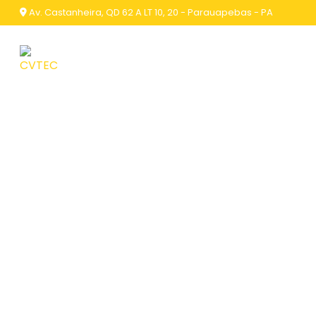
Av. Castanheira, QD 62 A LT 10, 20 - Parauapebas - PA