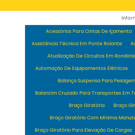
Info
Acessórios Para Cintas De Içamento
Assistência Técnica Em Ponte Rolante
A
Atualização De Circuitos Em Rondôni
Automação De Equipamentos Elétricos
Balança Suspensa Para Pesage
Balancim Cruzado Para Transportes Em T
Braço Giratório
Braço Gi
Braço Giratório Com Mínima Manut
Braço Giratório Para Elevação De Cargas