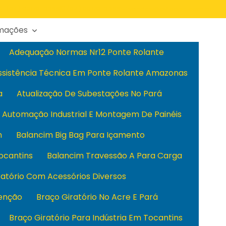
(94) 99179-3366
(94) 99179-3366
vendas@cvtecpa.com.br
rmações
Adequação Normas Nr12 Ponte Rolante
ssistência Técnica Em Ponte Rolante Amazonas
a
Atualização De Subestações No Pará
Automação Industrial E Montagem De Painéis
m
Balancim Big Bag Para Içamento
ocantins
Balancim Travessão A Para Carga
ratório Com Acessórios Diversos
enção
Braço Giratório No Acre E Pará
Braço Giratório Para Indústria Em Tocantins