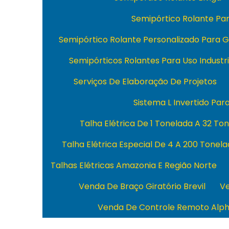
Semipórtico Rolante P
Semipórtico Rolante Personalizado Para 
Semipórticos Rolantes Para Uso Industri
Serviços De Elaboração De Projetos
Sistema L Invertido Par
Talha Elétrica De 1 Tonelada A 32 To
Talha Elétrica Especial De 4 A 200 Tonel
Talhas Elétricas Amazonia E Região Norte
Venda De Braço Giratório Brevil
Ve
Venda De Controle Remoto Alp