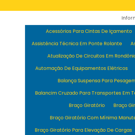
Info
Acessórios Para Cintas De Içamento
Assistência Técnica Em Ponte Rolante
A
Atualização De Circuitos Em Rondôni
Automação De Equipamentos Elétricos
Balança Suspensa Para Pesage
Balancim Cruzado Para Transportes Em T
Braço Giratório
Braço Gi
Braço Giratório Com Mínima Manut
Braço Giratório Para Elevação De Cargas