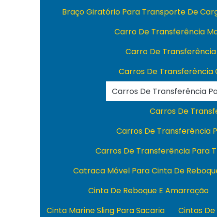
Braço Giratório Para Transporte De Ca
Carro De Transferência M
Carro De Transferência
Carros De Transferência
Carros De Transferência 
Carros De Transfe
Carros De Transferência
Carros De Transferência Para 
Catraca Móvel Para Cinta De Reboqu
Cinta De Reboque E Amarração
Cinta Marine Sling Para Sacaria
Cintas De