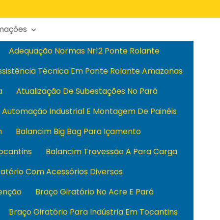
(94) 99179-3366
(94) 99179-3366
vendas@cvtecpa.com.br
rmações
Adequação Normas Nr12 Ponte Rolante
ssistência Técnica Em Ponte Rolante Amazonas
a
Atualização De Subestações No Pará
Automação Industrial E Montagem De Painéis
m
Balancim Big Bag Para Içamento
ocantins
Balancim Travessão A Para Carga
ratório Com Acessórios Diversos
enção
Braço Giratório No Acre E Pará
Braço Giratório Para Indústria Em Tocantins