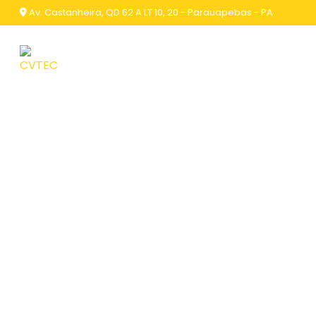
Av. Castanheira, QD 62 A LT 10, 20 - Parauapebas - PA