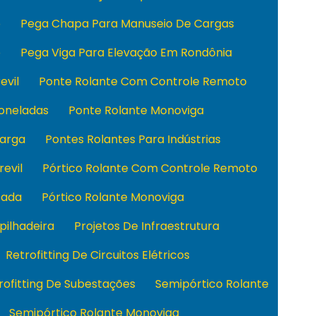
o
Pega Chapa Para Manuseio De Cargas
o
Pega Viga Para Elevação Em Rondônia
evil
Ponte Rolante Com Controle Remoto
Toneladas
Ponte Rolante Monoviga
Carga
Pontes Rolantes Para Indústrias
revil
Pórtico Rolante Com Controle Remoto
sada
Pórtico Rolante Monoviga
pilhadeira
Projetos De Infraestrutura
Retrofitting De Circuitos Elétricos
rofitting De Subestações
Semipórtico Rolante
Semipórtico Rolante Monoviga