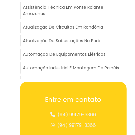
Assistência Técnica Em Ponte Rolante
Amazonas
Atualização De Circuitos Em Rondônia
Atualização De Subestações No Pará
Automação De Equipamentos Elétricos
Automação Industrial E Montagem De Painéis
Balança Suspensa Para Pesagem
Balancim Big Bag Para Içamento
Entre em contato
Balancim Cruzado Para Transportes Em
(94) 99179-3366
Tocantins
(94) 99179-3366
Balancim Travessão A Para Carga