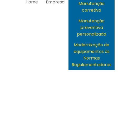
Home
Empresa
Manutenção
corretiva
Manutenção
preventiva
personalizada
Modernização de
equipamentos às
Normas
Regulamentadoras