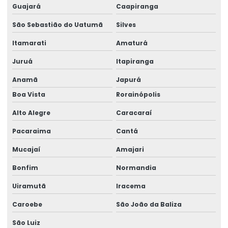
Guajará
Caapiranga
Montagem Rápida De Braço Giratório Brevil
São Sebastião do Uatumã
Silves
Movimentação Simples Com Monovias
Itamarati
Amaturá
Pega Bobina De Arame Para Içamento
Juruá
Itapiranga
Pega Chapa Para Manuseio De Cargas
Anamã
Japurá
Pega Chapas E Vigas Para Construção
Boa Vista
Rorainópolis
Pega Viga Para Elevação Em Rondônia
Alto Alegre
Caracaraí
Pacaraima
Cantá
Ponte Rolante Biviga
Mucajaí
Amajari
Ponte Rolante Brevil
Bonfim
Normandia
Ponte Rolante Com Controle Remoto
Uiramutã
Iracema
Ponte Rolante De Carga Até 16 Toneladas
Caroebe
São João da Baliza
Ponte Rolante Monoviga
São Luiz