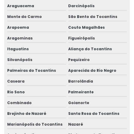
Araguacema
Darcinópolis
Monte do Carmo
São Bento do Tocantins
Arapoema
Couto Magalhães
Aragominas
Figueirópolis
Itaguatins
Aliança do Tocantins
Silvanópolis
Pequizeiro
Palmeiras do Tocantins
Aparecida do Rio Negro
Caseara
Barrolândia
Rio Sono
Palmeirante
Combinado
Goianorte
Brejinho de Nazaré
Santa Rosa do Tocantins
Marianópolis do Tocantins
Nazaré