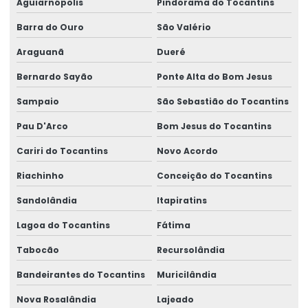
Aguiarnópolis
Pindorama do Tocantins
Barra do Ouro
São Valério
Araguanã
Dueré
Bernardo Sayão
Ponte Alta do Bom Jesus
Sampaio
São Sebastião do Tocantins
Pau D'Arco
Bom Jesus do Tocantins
Cariri do Tocantins
Novo Acordo
Riachinho
Conceição do Tocantins
Sandolândia
Itapiratins
Lagoa do Tocantins
Fátima
Tabocão
Recursolândia
Bandeirantes do Tocantins
Muricilândia
Nova Rosalândia
Lajeado