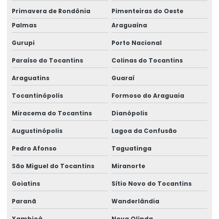
Sistema L Invertido Para Monovias
Primavera de Rondônia
Pimenteiras do Oeste
Talha Elétrica
Palmas
Araguaína
Talha Elétrica De 1 Tonelada A 32 Toneladas
Gurupi
Porto Nacional
Paraíso do Tocantins
Colinas do Tocantins
Talha Elétrica De Cabo De Aço
Araguatins
Guaraí
Talha Elétrica Especial De 4 A 200 Toneladas
Tocantinópolis
Formoso do Araguaia
Talha Elétrica Para Elevação De Carga
Miracema do Tocantins
Dianópolis
Talhas Elétricas Amazonia E Região Norte
Augustinópolis
Lagoa da Confusão
Talhas Elétricas Para Movimentação De Cargas
Pedro Afonso
Taguatinga
Venda De Braço Giratório Brevil
São Miguel do Tocantins
Miranorte
Venda De Carros De Transferência No Pará
Goiatins
Sítio Novo do Tocantins
Venda De Controle Remoto Alpha 4000
Paranã
Wanderlândia
Venda De Pórtico Rolante
Xambioá
Nova Olinda