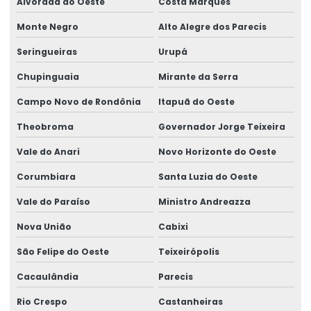
Alvorada do Oeste
Costa Marques
Retrofitting De Subestações
Monte Negro
Alto Alegre dos Parecis
Semipórtico Rolante
Seringueiras
Urupá
Semipórtico Rolante Biviga
Chupinguaia
Mirante da Serra
Semipórtico Rolante Monoviga
Campo Novo de Rondônia
Itapuã do Oeste
Semipórtico Rolante Para Movimentação De Cargas
Theobroma
Governador Jorge Teixeira
Vale do Anari
Novo Horizonte do Oeste
Semipórtico Rolante Personalizado Para Galpão
Corumbiara
Santa Luzia do Oeste
Semipórticos Rolantes Para Indústria
Vale do Paraíso
Ministro Andreazza
Semipórticos Rolantes Para Uso Industrial
Nova União
Cabixi
Serviço De Manutenção De Geradores
São Felipe do Oeste
Teixeirópolis
Serviços De Elaboração De Projetos
Cacaulândia
Parecis
Sirene De Segurança Ma100 Para Indústria
Rio Crespo
Castanheiras