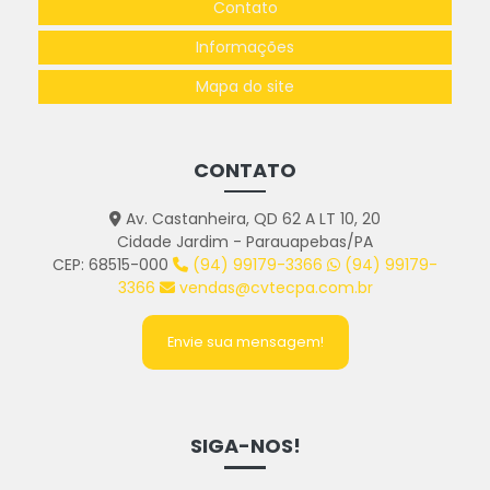
Contato
Informações
Mapa do site
CONTATO
Av. Castanheira, QD 62 A LT 10, 20
Cidade Jardim - Parauapebas/PA
CEP: 68515-000
(94) 99179-3366
(94) 99179-
3366
vendas@cvtecpa.com.br
Envie sua mensagem!
SIGA-NOS!