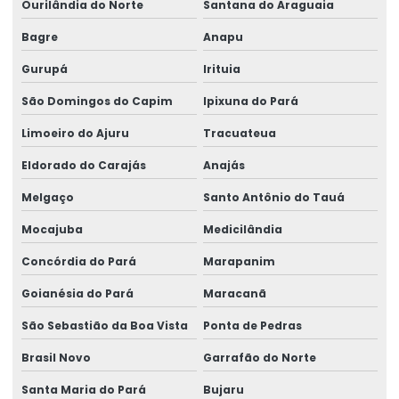
Ourilândia do Norte
Santana do Araguaia
Bagre
Anapu
Gurupá
Irituia
São Domingos do Capim
Ipixuna do Pará
Limoeiro do Ajuru
Tracuateua
Eldorado do Carajás
Anajás
Melgaço
Santo Antônio do Tauá
Mocajuba
Medicilândia
Concórdia do Pará
Marapanim
Goianésia do Pará
Maracanã
São Sebastião da Boa Vista
Ponta de Pedras
Brasil Novo
Garrafão do Norte
Santa Maria do Pará
Bujaru