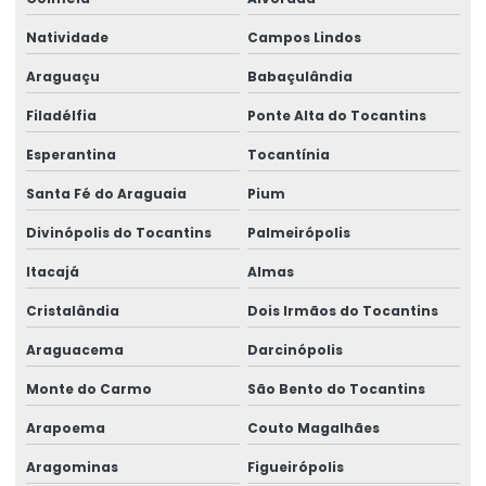
Natividade
Campos Lindos
Araguaçu
Babaçulândia
Filadélfia
Ponte Alta do Tocantins
Esperantina
Tocantínia
Santa Fé do Araguaia
Pium
Divinópolis do Tocantins
Palmeirópolis
Itacajá
Almas
Cristalândia
Dois Irmãos do Tocantins
Araguacema
Darcinópolis
Monte do Carmo
São Bento do Tocantins
Arapoema
Couto Magalhães
Aragominas
Figueirópolis