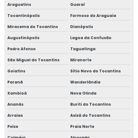
Araguatins
Guaraí
Talha Elétrica Especial De 4 A 200 Toneladas
Tocantinópolis
Formoso do Araguaia
Talha Elétrica Para Elevação De Carga
Miracema do Tocantins
Dianópolis
Talhas Elétricas Amazonia E Região Norte
Augustinópolis
Lagoa da Confusão
Talhas Elétricas Para Movimentação De Cargas
Pedro Afonso
Taguatinga
Venda De Braço Giratório Brevil
São Miguel do Tocantins
Miranorte
Venda De Carros De Transferência No Pará
Goiatins
Sítio Novo do Tocantins
Venda De Controle Remoto Alpha 4000
Paranã
Wanderlândia
Venda De Pórtico Rolante
Xambioá
Nova Olinda
Ananás
Buriti do Tocantins
Arraias
Axixá do Tocantins
Peixe
Praia Norte
Colméia
Alvorada