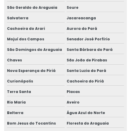
São Geraldo do Araguaia
Soure
Salvaterra
Jacareacanga
Cachoeira do Arari
Aurora do Pará
Mojuí dos Campos
Senador José Porfírio
São Domingos do Araguaia
Santa Bárbara do Pará
Chaves
São João de Pirabas
Nova Esperança do Piriá
Santa Luzia do Pará
Curionópolis
Cachoeira do Piriá
Terra Santa
Placas
Rio Maria
Aveiro
Belterra
Água Azul do Norte
Bom Jesus do Tocantins
Floresta do Araguaia