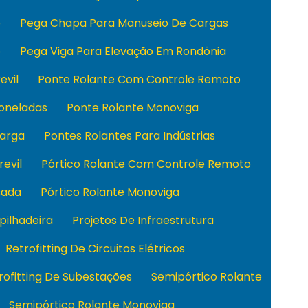
o
Pega Chapa Para Manuseio De Cargas
o
Pega Viga Para Elevação Em Rondônia
evil
Ponte Rolante Com Controle Remoto
Toneladas
Ponte Rolante Monoviga
Carga
Pontes Rolantes Para Indústrias
revil
Pórtico Rolante Com Controle Remoto
sada
Pórtico Rolante Monoviga
pilhadeira
Projetos De Infraestrutura
Retrofitting De Circuitos Elétricos
rofitting De Subestações
Semipórtico Rolante
Semipórtico Rolante Monoviga