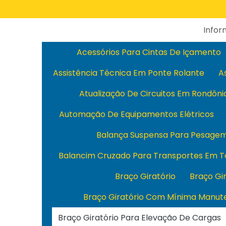
Info
Acessórios Para Cintas De Içamento
Assistência Técnica Em Ponte Rolante
A
Atualização De Circuitos Em Rondôni
Automação De Equipamentos Elétricos
Balança Suspensa Para Pesage
Balancim Cruzado Para Transportes Em T
Braço Giratório
Braço Gi
Braço Giratório Com Mínima Manut
Braço Giratório Para Elevação De Cargas