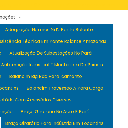
(94) 99179-3366
(94) 99179-3366
vendas@cvtecpa.com.br
rmações
Adequação Normas Nr12 Ponte Rolante
ssistência Técnica Em Ponte Rolante Amazonas
a
Atualização De Subestações No Pará
Automação Industrial E Montagem De Painéis
m
Balancim Big Bag Para Içamento
ocantins
Balancim Travessão A Para Carga
ratório Com Acessórios Diversos
enção
Braço Giratório No Acre E Pará
Braço Giratório Para Indústria Em Tocantins