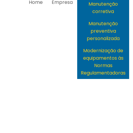
Home
Empresa
Manutenção
corretiva
Manutenção
preventiva
personalizada
Modernização de
equipamentos às
Normas
Regulamentadoras