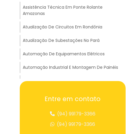
Assistência Técnica Em Ponte Rolante
Amazonas
Atualização De Circuitos Em Rondônia
Atualização De Subestações No Pará
Automação De Equipamentos Elétricos
Automação Industrial E Montagem De Painéis
Balança Suspensa Para Pesagem
Balancim Big Bag Para Içamento
Entre em contato
Balancim Cruzado Para Transportes Em
(94) 99179-3366
Tocantins
(94) 99179-3366
Balancim Travessão A Para Carga