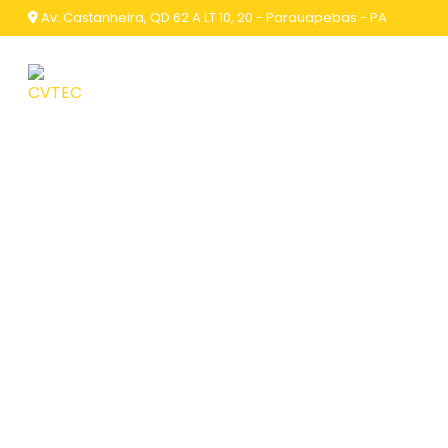
Av. Castanheira, QD 62 A LT 10, 20 - Parauapebas - PA