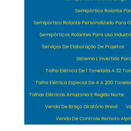
Semipórtico Rolante P
Semipórtico Rolante Personalizado Para 
Semipórticos Rolantes Para Uso Industri
Serviços De Elaboração De Projetos
Sistema L Invertido Par
Talha Elétrica De 1 Tonelada A 32 To
Talha Elétrica Especial De 4 A 200 Tonel
Talhas Elétricas Amazonia E Região Norte
Venda De Braço Giratório Brevil
Ve
Venda De Controle Remoto Alp