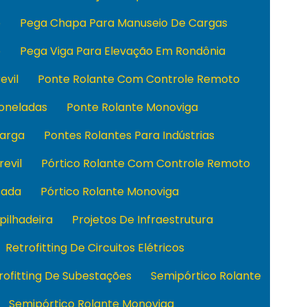
o
Pega Chapa Para Manuseio De Cargas
o
Pega Viga Para Elevação Em Rondônia
evil
Ponte Rolante Com Controle Remoto
Toneladas
Ponte Rolante Monoviga
Carga
Pontes Rolantes Para Indústrias
revil
Pórtico Rolante Com Controle Remoto
sada
Pórtico Rolante Monoviga
pilhadeira
Projetos De Infraestrutura
Retrofitting De Circuitos Elétricos
rofitting De Subestações
Semipórtico Rolante
Semipórtico Rolante Monoviga