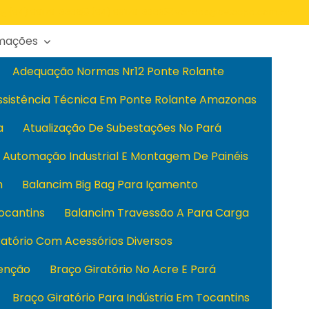
(94) 99179-3366
(94) 99179-3366
vendas@cvtecpa.com.br
rmações
Adequação Normas Nr12 Ponte Rolante
ssistência Técnica Em Ponte Rolante Amazonas
a
Atualização De Subestações No Pará
Automação Industrial E Montagem De Painéis
m
Balancim Big Bag Para Içamento
ocantins
Balancim Travessão A Para Carga
ratório Com Acessórios Diversos
enção
Braço Giratório No Acre E Pará
Braço Giratório Para Indústria Em Tocantins