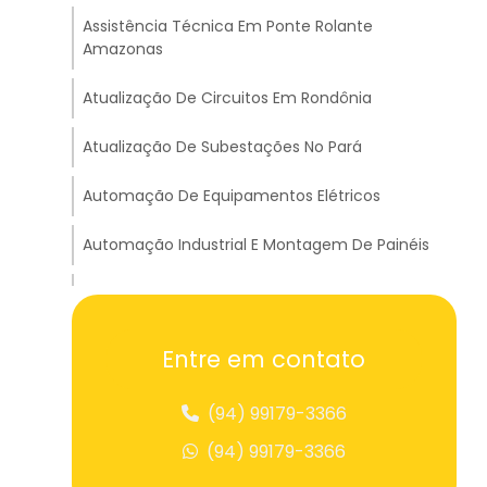
Assistência Técnica Em Ponte Rolante
Amazonas
Atualização De Circuitos Em Rondônia
Atualização De Subestações No Pará
Automação De Equipamentos Elétricos
Automação Industrial E Montagem De Painéis
Balança Suspensa Para Pesagem
Balancim Big Bag Para Içamento
Entre em contato
Balancim Cruzado Para Transportes Em
(94) 99179-3366
Tocantins
(94) 99179-3366
Balancim Travessão A Para Carga