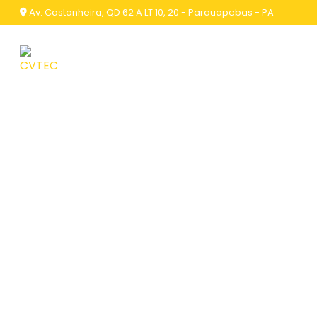
Av. Castanheira, QD 62 A LT 10, 20 - Parauapebas - PA