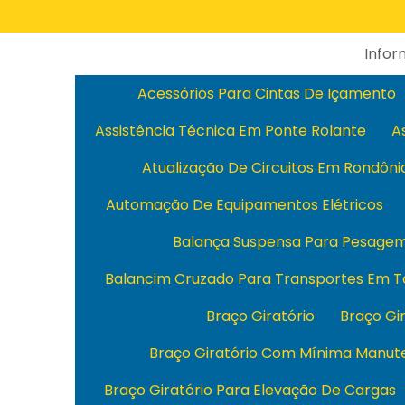
Info
Acessórios Para Cintas De Içamento
Assistência Técnica Em Ponte Rolante
A
Atualização De Circuitos Em Rondôni
Automação De Equipamentos Elétricos
Balança Suspensa Para Pesage
Balancim Cruzado Para Transportes Em T
Braço Giratório
Braço Gi
Braço Giratório Com Mínima Manut
Braço Giratório Para Elevação De Cargas