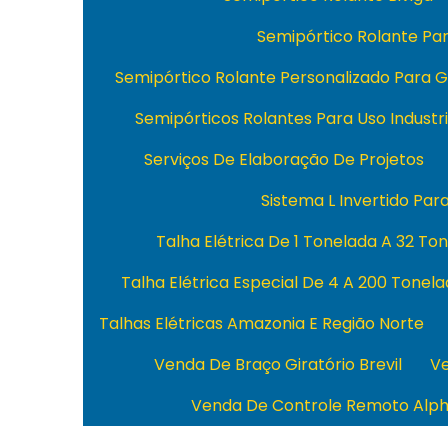
Semipórtico Rolante P
Semipórtico Rolante Personalizado Para 
Semipórticos Rolantes Para Uso Industri
Serviços De Elaboração De Projetos
Sistema L Invertido Par
Talha Elétrica De 1 Tonelada A 32 To
Talha Elétrica Especial De 4 A 200 Tonel
Talhas Elétricas Amazonia E Região Norte
Venda De Braço Giratório Brevil
Ve
Venda De Controle Remoto Alp