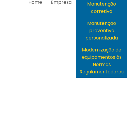
Home
Empresa
Manutenção
corretiva
Manutenção
preventiva
personalizada
Modernização de
equipamentos às
Normas
Regulamentadoras