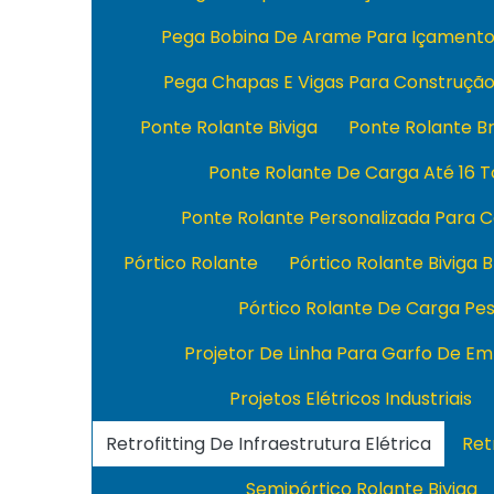
Pega Bobina De Arame Para Içament
Pega Chapas E Vigas Para Construçã
Ponte Rolante Biviga
Ponte Rolante Br
Ponte Rolante De Carga Até 16 
Ponte Rolante Personalizada Para 
Pórtico Rolante
Pórtico Rolante Biviga B
Pórtico Rolante De Carga Pe
Projetor De Linha Para Garfo De Em
Projetos Elétricos Industriais
Retrofitting De Infraestrutura Elétrica
Ret
Semipórtico Rolante Biviga