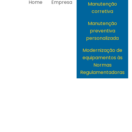
Home
Empresa
Manutenção
corretiva
Manutenção
preventiva
personalizada
Modernização de
equipamentos às
Normas
Regulamentadoras