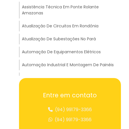
Assistência Técnica Em Ponte Rolante
Amazonas
Atualização De Circuitos Em Rondônia
Atualização De Subestações No Pará
Automação De Equipamentos Elétricos
Automação Industrial E Montagem De Painéis
Balança Suspensa Para Pesagem
Balancim Big Bag Para Içamento
Entre em contato
Balancim Cruzado Para Transportes Em
(94) 99179-3366
Tocantins
(94) 99179-3366
Balancim Travessão A Para Carga