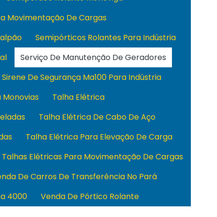
ara Movimentação De Cargas
Galpão
Semipórticos Rolantes Para Indústria
al
Serviço De Manutenção De Geradores
Sirene De Segurança Ma100 Para Indústria
a Monovias
Talha Elétrica
neladas
Talha Elétrica De Cabo De Aço
adas
Talha Elétrica Para Elevação De Carga
Talhas Elétricas Para Movimentação De Cargas
nda De Carros De Transferência No Pará
ha 4000
Venda De Pórtico Rolante