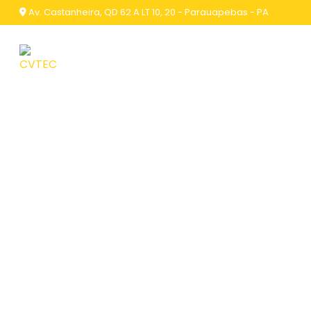
Av. Castanheira, QD 62 A LT 10, 20 - Parauapebas - PA