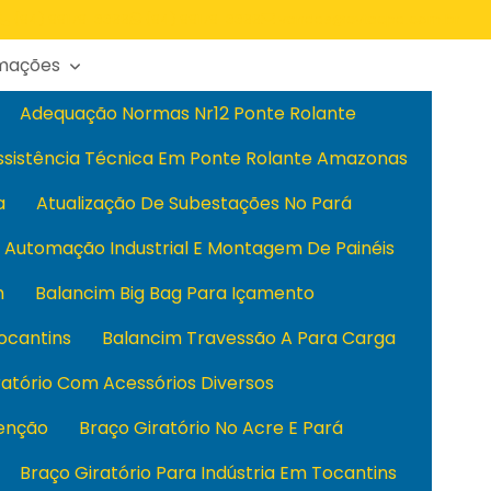
(94) 99179-3366
(94) 99179-3366
vendas@cvtecpa.com.br
rmações
Adequação Normas Nr12 Ponte Rolante
ssistência Técnica Em Ponte Rolante Amazonas
a
Atualização De Subestações No Pará
Automação Industrial E Montagem De Painéis
m
Balancim Big Bag Para Içamento
ocantins
Balancim Travessão A Para Carga
ratório Com Acessórios Diversos
enção
Braço Giratório No Acre E Pará
Braço Giratório Para Indústria Em Tocantins