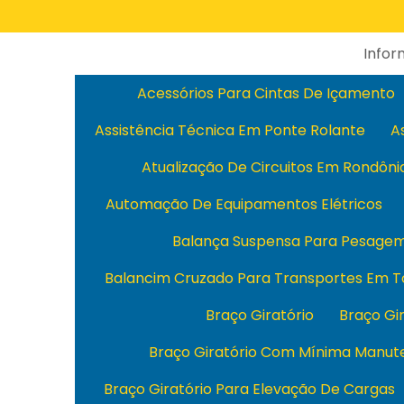
Info
Acessórios Para Cintas De Içamento
Assistência Técnica Em Ponte Rolante
A
Atualização De Circuitos Em Rondôni
Automação De Equipamentos Elétricos
Balança Suspensa Para Pesage
Balancim Cruzado Para Transportes Em T
Braço Giratório
Braço Gi
Braço Giratório Com Mínima Manut
Braço Giratório Para Elevação De Cargas