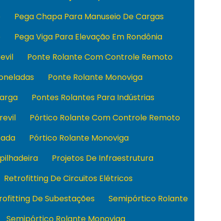
o
Pega Chapa Para Manuseio De Cargas
o
Pega Viga Para Elevação Em Rondônia
evil
Ponte Rolante Com Controle Remoto
Toneladas
Ponte Rolante Monoviga
Carga
Pontes Rolantes Para Indústrias
revil
Pórtico Rolante Com Controle Remoto
sada
Pórtico Rolante Monoviga
pilhadeira
Projetos De Infraestrutura
Retrofitting De Circuitos Elétricos
rofitting De Subestações
Semipórtico Rolante
Semipórtico Rolante Monoviga