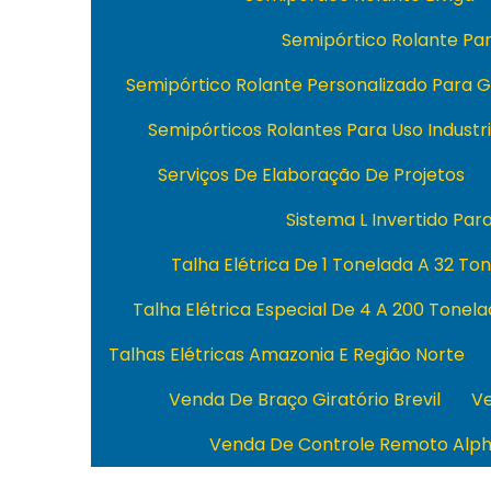
Semipórtico Rolante P
Semipórtico Rolante Personalizado Para 
Semipórticos Rolantes Para Uso Industri
Serviços De Elaboração De Projetos
Sistema L Invertido Par
Talha Elétrica De 1 Tonelada A 32 To
Talha Elétrica Especial De 4 A 200 Tonel
Talhas Elétricas Amazonia E Região Norte
Venda De Braço Giratório Brevil
Ve
Venda De Controle Remoto Alp