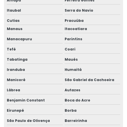
Amapá
Ferreira Gomes
Elaboração De Projetos No Acre
Itaubal
Serra do Navio
Cutias
Pracuúba
Fabricação De Ponte Rolante No Pará
Manaus
Itacoatiara
Fornecedor De Controle Remoto No Pará
Manacapuru
Parintins
Fornecimento De Braço Giratório Para Fábricas
Tefé
Coari
Gancho Eletromecânico Para Empilhadeira
Tabatinga
Maués
Instalação De Pórtico Rolante
Iranduba
Humaitá
Instalação De Redes Elétricas
Manicoré
São Gabriel da Cachoeira
Levantador Magnético Para Carga
Lábrea
Autazes
Levantador Magnético Para Indústria
Benjamin Constant
Boca do Acre
Manutenção De Equipamentos
Eirunepé
Borba
São Paulo de Olivença
Barreirinha
Manutenção De Geradores No Pará