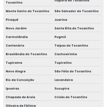
Itaporã do Tocantins
Tocantins
Monte Santo do Tocantins
São Salvador do Tocantins
Piraquê
Juarina
Novo Jardim
Santa Rita do Tocantins
Carmolândia
Pugmil
Centenário
Taipas do Tocantins
Brasilândia do Tocantins
Cachoeirinha
Tupirama
Tupiratins
Novo Alegre
São Félix do Tocantins
Rio da Conceição
Lavandeira
Ipueiras
Sucupira
Chapada de Areia
Crixás do Tocantins
Oliveira de Fátima