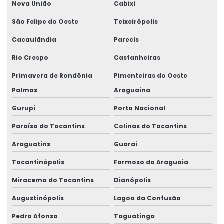
Nova União
Cabixi
Serviço De Manutenção De Geradores
São Felipe do Oeste
Teixeirópolis
Serviços De Elaboração De Projetos
Cacaulândia
Parecis
Sirene De Segurança Ma100 Para Indústria
Rio Crespo
Castanheiras
Sistema L Invertido Para Monovias
Primavera de Rondônia
Pimenteiras do Oeste
Talha Elétrica
Palmas
Araguaína
Talha Elétrica De 1 Tonelada A 32 Toneladas
Gurupi
Porto Nacional
Paraíso do Tocantins
Colinas do Tocantins
Talha Elétrica De Cabo De Aço
Araguatins
Guaraí
Talha Elétrica Especial De 4 A 200 Toneladas
Tocantinópolis
Formoso do Araguaia
Talha Elétrica Para Elevação De Carga
Miracema do Tocantins
Dianópolis
Talhas Elétricas Amazonia E Região Norte
Augustinópolis
Lagoa da Confusão
Talhas Elétricas Para Movimentação De Cargas
Pedro Afonso
Taguatinga