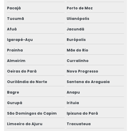
Pacajá
Porto de Moz
Tucumã
Ulianópolis
Afuá
Jacundá
Igarapé-Açu
Rurópolis
Prainha
Mãe do Rio
Almeirim
Curralinho
Oeiras do Pará
Novo Progresso
Ourilândia do Norte
Santana do Araguaia
Bagre
Anapu
Gurupá
Irituia
São Domingos do Capim
Ipixuna do Pará
Limoeiro do Ajuru
Tracuateua