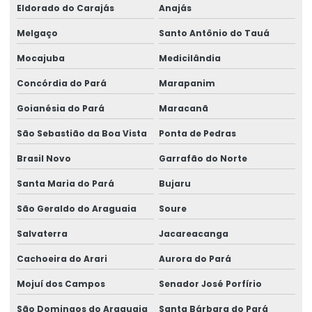
Eldorado do Carajás
Anajás
Melgaço
Santo Antônio do Tauá
Mocajuba
Medicilândia
Concórdia do Pará
Marapanim
Goianésia do Pará
Maracanã
São Sebastião da Boa Vista
Ponta de Pedras
Brasil Novo
Garrafão do Norte
Santa Maria do Pará
Bujaru
São Geraldo do Araguaia
Soure
Salvaterra
Jacareacanga
Cachoeira do Arari
Aurora do Pará
Mojuí dos Campos
Senador José Porfírio
São Domingos do Araguaia
Santa Bárbara do Pará