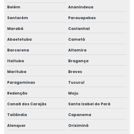
Belém
Ananindeua
Santarém
Parauapebas
Marabá
Castanhal
Abaetetuba
Cametá
Barcarena
Altamira
Itaituba
Bragança
Marituba
Breves
Paragominas
Tucuruí
Redenção
Moju
Canaã dos Carajás
Santa Izabel do Pará
Tailândia
Capanema
Alenquer
Oriximiná