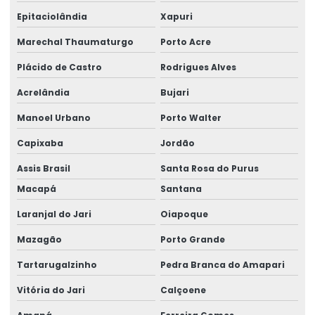
Compra De Semipórtico Rolante No Acre
Epitaciolândia
Xapuri
Compra De Talhas Elétricas Em Tocantins
Marechal Thaumaturgo
Porto Acre
Consultoria Em Projetos Elétricos No Pará
Plácido de Castro
Rodrigues Alves
Acrelândia
Bujari
Contrato Manutenção Preventiva Em Ponte Rolante
Manoel Urbano
Porto Walter
Controlador De Carga Integrado
Capixaba
Jordão
Controle Remoto Alpha 6000 Preço
Assis Brasil
Santa Rosa do Purus
Controle Remoto Industrial
Macapá
Santana
Controle Remoto Para Indústrias Na Amazônia
Laranjal do Jari
Oiapoque
Display De Pesagem Precisão
Mazagão
Porto Grande
Dispositivos De Içamento
Tartarugalzinho
Pedra Branca do Amapari
Distribuição De Controle Remoto No Acre
Vitória do Jari
Calçoene
Elaboração De Projetos E Dados Em Roraima