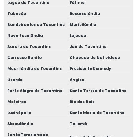
Lagoa do Tocantins
Fátima
Tabocão
Recursolândia
Bandeirantes do Tocantins
Muricilândia
Nova Rosalândia
Lajeado
Aurora do Tocantins
Jaú do Tocantins
Carrasco Bonito
Chapada da Natividade
Maurilândia do Tocantins
Presidente Kennedy
Lizarda
Angico
Porto Alegre do Tocantins
Santa Tereza do Tocantins
Mateiros
Rio dos Bois
Luzinópolis
Santa Maria do Tocantins
Abreulândia
Talismã
Santa Terezinha do