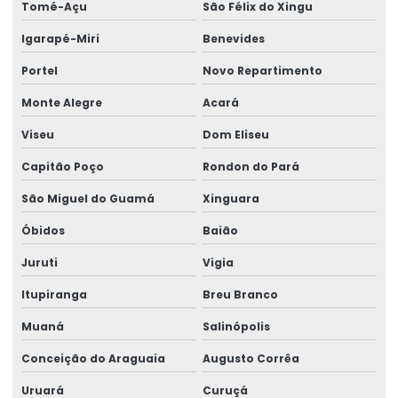
Tomé-Açu
São Félix do Xingu
Igarapé-Miri
Benevides
Portel
Novo Repartimento
Monte Alegre
Acará
Viseu
Dom Eliseu
Capitão Poço
Rondon do Pará
São Miguel do Guamá
Xinguara
Óbidos
Baião
Juruti
Vigia
Itupiranga
Breu Branco
Muaná
Salinópolis
Conceição do Araguaia
Augusto Corrêa
Uruará
Curuçá