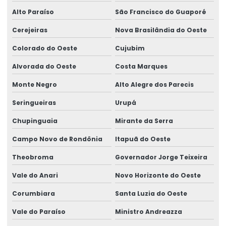
Alto Paraíso
São Francisco do Guaporé
Projetos Elétricos Industriais
Cerejeiras
Nova Brasilândia do Oeste
Retrofitting De Circuitos Elétricos
Colorado do Oeste
Cujubim
Retrofitting De Infraestrutura Elétrica
Alvorada do Oeste
Costa Marques
Retrofitting De Subestações
Monte Negro
Alto Alegre dos Parecis
Semipórtico Rolante
Seringueiras
Urupá
Semipórtico Rolante Biviga
Chupinguaia
Mirante da Serra
Semipórtico Rolante Monoviga
Campo Novo de Rondônia
Itapuã do Oeste
Semipórtico Rolante Para Movimentação De Cargas
Theobroma
Governador Jorge Teixeira
Vale do Anari
Novo Horizonte do Oeste
Semipórtico Rolante Personalizado Para Galpão
Corumbiara
Santa Luzia do Oeste
Semipórticos Rolantes Para Indústria
Vale do Paraíso
Ministro Andreazza
Semipórticos Rolantes Para Uso Industrial