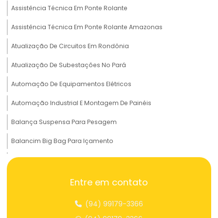
Assistência Técnica Em Ponte Rolante
Assistência Técnica Em Ponte Rolante Amazonas
Atualização De Circuitos Em Rondônia
Atualização De Subestações No Pará
Automação De Equipamentos Elétricos
Automação Industrial E Montagem De Painéis
Balança Suspensa Para Pesagem
Balancim Big Bag Para Içamento
Balancim Cruzado Para Transportes Em Tocantins
Balancim Travessão A Para Carga
Entre em contato
Braço Giratório
(94) 99179-3366
Braço Giratório Com Acessórios Diversos