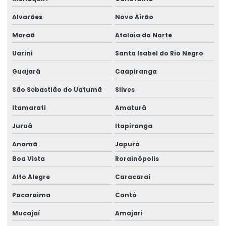
Alvarães
Novo Airão
Montagem De Painéis Industriais
Maraã
Atalaia do Norte
Montagem De Semipórtico Rolante
Uarini
Santa Isabel do Rio Negro
Montagem De Subestações
Guajará
Caapiranga
Montagem Rápida De Braço Giratório Brevil
São Sebastião do Uatumã
Silves
Movimentação Simples Com Monovias
Itamarati
Amaturá
Pega Bobina De Arame Para Içamento
Juruá
Itapiranga
Pega Chapa Para Manuseio De Cargas
Anamã
Japurá
Pega Chapas E Vigas Para Construção
Boa Vista
Rorainópolis
Pega Viga Para Elevação Em Rondônia
Alto Alegre
Caracaraí
Pacaraima
Cantá
Ponte Rolante Biviga
Mucajaí
Amajari
Ponte Rolante Brevil