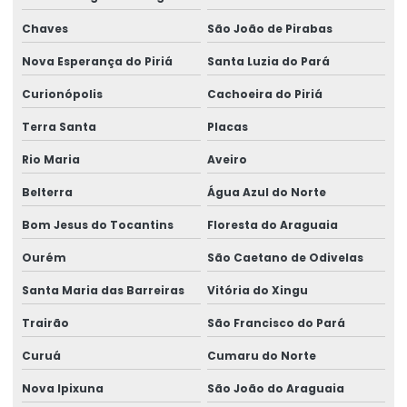
Chaves
São João de Pirabas
Nova Esperança do Piriá
Santa Luzia do Pará
Curionópolis
Cachoeira do Piriá
Terra Santa
Placas
Rio Maria
Aveiro
Belterra
Água Azul do Norte
Bom Jesus do Tocantins
Floresta do Araguaia
Ourém
São Caetano de Odivelas
Santa Maria das Barreiras
Vitória do Xingu
Trairão
São Francisco do Pará
Curuá
Cumaru do Norte
Nova Ipixuna
São João do Araguaia