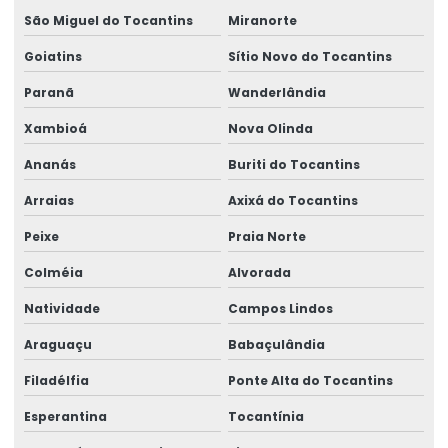
Venda De Braço Giratório Brevil
São Miguel do Tocantins
Miranorte
Venda De Carros De Transferência No Pará
Goiatins
Sítio Novo do Tocantins
Venda De Controle Remoto Alpha 4000
Paranã
Wanderlândia
Venda De Pórtico Rolante
Xambioá
Nova Olinda
Ananás
Buriti do Tocantins
Arraias
Axixá do Tocantins
Peixe
Praia Norte
Colméia
Alvorada
Natividade
Campos Lindos
Araguaçu
Babaçulândia
Filadélfia
Ponte Alta do Tocantins
Esperantina
Tocantínia