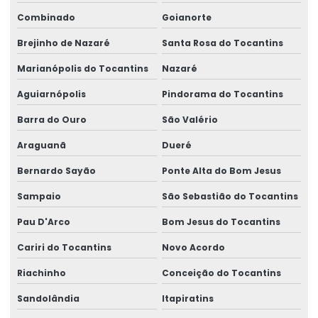
Combinado
Goianorte
Brejinho de Nazaré
Santa Rosa do Tocantins
Marianópolis do Tocantins
Nazaré
Aguiarnópolis
Pindorama do Tocantins
Barra do Ouro
São Valério
Araguanã
Dueré
Bernardo Sayão
Ponte Alta do Bom Jesus
Sampaio
São Sebastião do Tocantins
Pau D'Arco
Bom Jesus do Tocantins
Cariri do Tocantins
Novo Acordo
Riachinho
Conceição do Tocantins
Sandolândia
Itapiratins