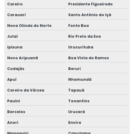
Careiro
Presidente Figueiredo
Manutenção De Motor Bombas
Carauari
Santo Antônio do Içá
Manutenção De Motores Elétricos
Nova Olinda do Norte
Fonte Boa
Manutenção De Ponte Rolante Biviga
Jutaí
Rio Preto da Eva
Manutenção De Sistemas Eletromecânicos
Ipixuna
Urucurituba
Manutenção De Talha Em Ponte Rolante
Novo Aripuanã
Boa Vista do Ramos
Manutenção Em Ponte Rolante
Codajás
Beruri
Manutenção Preventiva Em Ponte Rolante
Apuí
Nhamundá
Modernização De Painéis Elétricos
Careiro da Várzea
Tapauá
Monovia Brevil
Pauini
Tonantins
Monovia Com Tecnologia De Ponta
Barcelos
Urucará
Monovia Personalizada Para Transporte De Materiais
Anori
Envira
Manaquiri
Canutama
Monovias Para Movimentação De Cargas