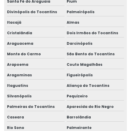
Santa Fé do Araguaia
Pium
Divinópolis do Tocantins
Palmeirópolis
Itacajá
Almas
Cristalândia
Dois Irmãos do Tocantins
Araguacema
Darcinópolis
Monte do Carmo
São Bento do Tocantins
Arapoema
Couto Magalhães
Aragominas
Figueirópolis
Itaguatins
Aliança do Tocantins
Silvanópolis
Pequizeiro
Palmeiras do Tocantins
Aparecida do Rio Negro
Caseara
Barrolândia
Rio Sono
Palmeirante