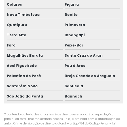
Colares
Piçarra
Nova Timboteua
Bonito
Quatipuru
Primavera
Terra Alta
Inhangapi
Faro
Peixe-Boi
Magalhães Barata
Santa Cruz do Arari
Abel Figueiredo
Pau d'Arco
Palestina do Pará
Brejo Grande do Araguaia
Santarém Novo
Sapucaia
São João da Ponta
Bannach
O conteúdo do texto desta página é de direito reservado. Sua reprodução,
parcial ou total, mesmo citando nossos links, é proibida sem a autorização do
autor. Crime de violação de direito autoral – artigo 184 do Código Penal –
Lei