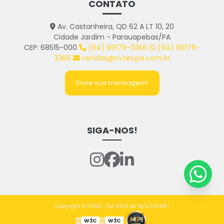
CONTATO
Av. Castanheira, QD 62 A LT 10, 20
Cidade Jardim - Parauapebas/PA
CEP: 68515-000
(94) 99179-3366
(94) 99179-
3366
vendas@cvtecpa.com.br
Envie sua mensagem!
SIGA-NOS!
Copyright © CVTEC. (Lei 9610 de 19/02/1998)
W3C
W3C