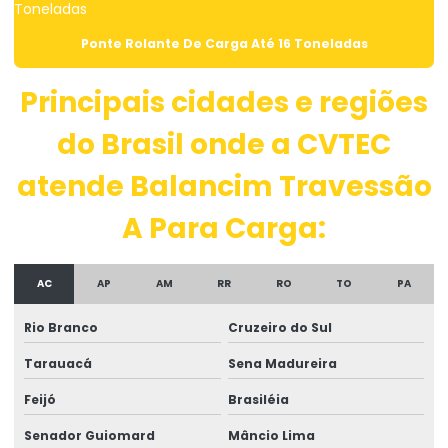
Carros De Transferência Para Movimentação De Cargas
Ponte Rolante De Carga Até 16 Toneladas
Carros De Transferência Para Transporte De Materiais Em
Roraima
Principais cidades e regiões
Catraca Móvel Para Cinta De Reboque
do Brasil onde a CVTEC
Catraca Móvel Para Fita De Elevação
atende Balancim Travessão
Cinta De Reboque E Amarração
A Para Carga:
Cinta De Reboque Para Transportes
Cinta Marine Sling Para Sacaria
AC
AP
AM
RR
RO
TO
PA
Cintas De Amarração Para Indústria
Rio Branco
Cruzeiro do Sul
Cintas De Elevação
Tarauacá
Sena Madureira
Cintas De Moenda Para Transporte De Sacaria
Feijó
Brasiléia
Cintas De Moenda Para Transporte Seguro
Senador Guiomard
Mâncio Lima