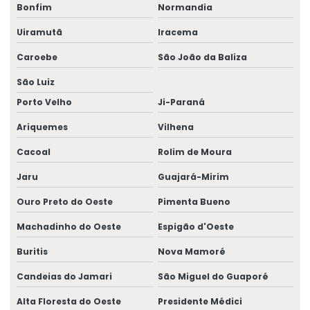
Bonfim
Normandia
Ponte Rolante Com Controle Remoto
Uiramutã
Iracema
Ponte Rolante De Carga Até 16 Toneladas
Caroebe
São João da Baliza
Ponte Rolante Monoviga
São Luiz
Ponte Rolante Personalizada Para Carga
Porto Velho
Ji-Paraná
Pontes Rolantes Para Indústrias
Ariquemes
Vilhena
Pórtico Rolante
Cacoal
Rolim de Moura
Pórtico Rolante Biviga Brevil
Jaru
Guajará-Mirim
Pórtico Rolante Com Controle Remoto
Ouro Preto do Oeste
Pimenta Bueno
Machadinho do Oeste
Espigão d'Oeste
Pórtico Rolante De Carga Pesada
Buritis
Nova Mamoré
Pórtico Rolante Monoviga
Candeias do Jamari
São Miguel do Guaporé
Projetor De Linha Para Garfo De Empilhadeira
Alta Floresta do Oeste
Presidente Médici
Projetos De Infraestrutura