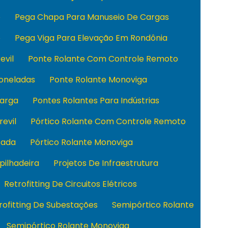
o
Pega Chapa Para Manuseio De Cargas
o
Pega Viga Para Elevação Em Rondônia
evil
Ponte Rolante Com Controle Remoto
Toneladas
Ponte Rolante Monoviga
Carga
Pontes Rolantes Para Indústrias
revil
Pórtico Rolante Com Controle Remoto
sada
Pórtico Rolante Monoviga
pilhadeira
Projetos De Infraestrutura
Retrofitting De Circuitos Elétricos
rofitting De Subestações
Semipórtico Rolante
Semipórtico Rolante Monoviga