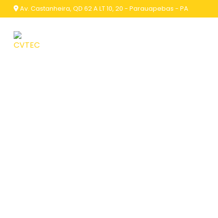
Av. Castanheira, QD 62 A LT 10, 20 - Parauapebas - PA