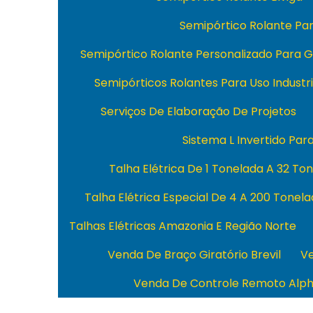
Semipórtico Rolante P
Semipórtico Rolante Personalizado Para 
Semipórticos Rolantes Para Uso Industri
Serviços De Elaboração De Projetos
Sistema L Invertido Par
Talha Elétrica De 1 Tonelada A 32 To
Talha Elétrica Especial De 4 A 200 Tonel
Talhas Elétricas Amazonia E Região Norte
Venda De Braço Giratório Brevil
Ve
Venda De Controle Remoto Alp