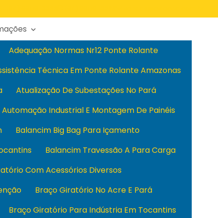
(94) 99179-3366
(94) 99179-3366
vendas@cvtecpa.com.br
rmações
Adequação Normas Nr12 Ponte Rolante
ssistência Técnica Em Ponte Rolante Amazonas
a
Atualização De Subestações No Pará
Automação Industrial E Montagem De Painéis
m
Balancim Big Bag Para Içamento
ocantins
Balancim Travessão A Para Carga
ratório Com Acessórios Diversos
enção
Braço Giratório No Acre E Pará
Braço Giratório Para Indústria Em Tocantins