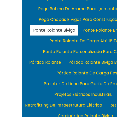
Pega Bobina De Arame Para Içament
Pega Chapas E Vigas Para Construçã
Ponte Rolante Biviga
Ponte Rolante Br
Ponte Rolante De Carga Até 16 
Ponte Rolante Personalizada Para 
Pórtico Rolante
Pórtico Rolante Biviga B
Pórtico Rolante De Carga Pe
Projetor De Linha Para Garfo De Em
Projetos Elétricos Industriais
Retrofitting De Infraestrutura Elétrica
Ret
Semipórtico Rolante Biviga