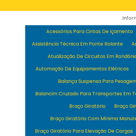
Info
Acessórios Para Cintas De Içamento
Assistência Técnica Em Ponte Rolante
A
Atualização De Circuitos Em Rondôni
Automação De Equipamentos Elétricos
Balança Suspensa Para Pesage
Balancim Cruzado Para Transportes Em T
Braço Giratório
Braço Gi
Braço Giratório Com Mínima Manut
Braço Giratório Para Elevação De Cargas