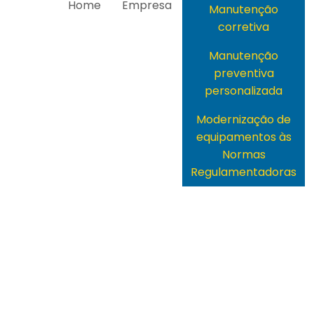
Home
Empresa
Manutenção
corretiva
Manutenção
preventiva
personalizada
Modernização de
equipamentos às
Normas
Regulamentadoras