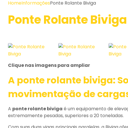
Home
Informações
Ponte Rolante Biviga
Ponte Rolante Biviga
Clique nas imagens para ampliar
A
ponte rolante biviga
: S
movimentação de carga
A
ponte rolante biviga
é um equipamento de elevaçã
extremamente pesadas, superiores a 20 toneladas.
Com suas duas vigas principais paralelas, a Biviga of