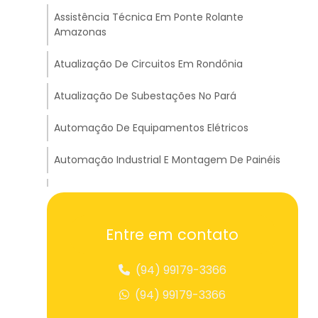
Assistência Técnica Em Ponte Rolante
Amazonas
Atualização De Circuitos Em Rondônia
Atualização De Subestações No Pará
Automação De Equipamentos Elétricos
Automação Industrial E Montagem De Painéis
Balança Suspensa Para Pesagem
Balancim Big Bag Para Içamento
Entre em contato
Balancim Cruzado Para Transportes Em
(94) 99179-3366
Tocantins
(94) 99179-3366
Balancim Travessão A Para Carga